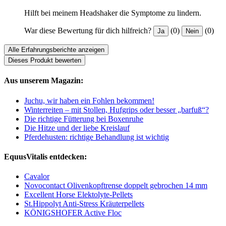
Hilft bei meinem Headshaker die Symptome zu lindern.
War diese Bewertung für dich hilfreich?
(0)
(0)
Ja
Nein
Alle Erfahrungsberichte anzeigen
Dieses Produkt bewerten
Aus unserem Magazin:
Juchu, wir haben ein Fohlen bekommen!
Winterreiten – mit Stollen, Hufgrips oder besser „barfuß“?
Die richtige Fütterung bei Boxenruhe
Die Hitze und der liebe Kreislauf
Pferdehusten: richtige Behandlung ist wichtig
EquusVitalis entdecken:
Cavalor
Novocontact Olivenkopftrense doppelt gebrochen 14 mm
Excellent Horse Elektolyte-Pellets
St.Hippolyt Anti-Stress Kräuterpellets
KÖNIGSHOFER Active Floc