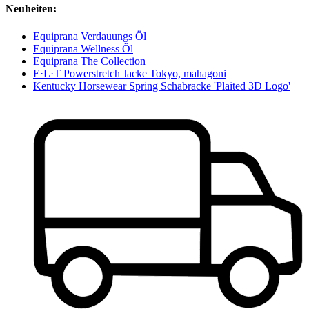
Neuheiten:
Equiprana Verdauungs Öl
Equiprana Wellness Öl
Equiprana The Collection
E·L·T Powerstretch Jacke Tokyo, mahagoni
Kentucky Horsewear Spring Schabracke 'Plaited 3D Logo'