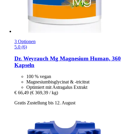
3 Optionen
5.0 (6)
Dr. Weyrauch
Mg Magnesium Human, 360
Kapseln
100 % vegan
Magnesiumbisglycinat & -tricitrat
Optimiert mit Astragalus Extrakt
€ 66,49
(€ 369,39 / kg)
Gratis Zustellung bis 12. August