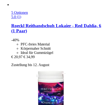
5 Optionen
5.0 (1)
Roeckl
Reithandschuh Lokaier -​ Red Dahlia, 6
(1 Paar)
-40%
PFC-freies Material
Körpernaher Schnitt
Ideal für Gummizügel
€ 20,97
€ 34,99
Zustellung bis 12. August