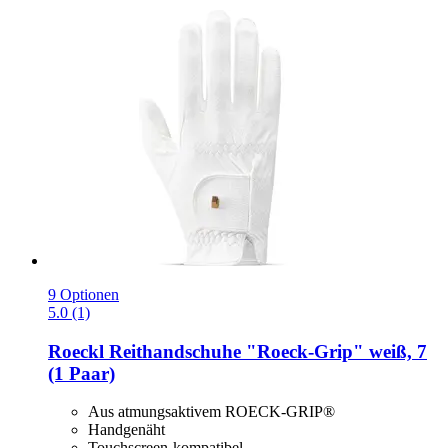
9 Optionen
5.0 (1)
Roeckl
Reithandschuhe "Roeck-​Grip" weiß, 7
(1 Paar)
Aus atmungsaktivem ROECK-GRIP®
Handgenäht
Touchscreen-kompatibel