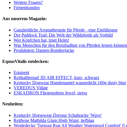
Weitere Fragen?
Firmenkunden
Aus unserem Magazin:
Ganzheitliche Aromatherapie für Pferde - eine Einführung
Der Paddock Trail: Die Welt der Wildpferde als Vorbild
Wer Köpfchen hat, trägt Helm!
Was Menschen für den Berufsalltag von Pferden lernen könn
Produkttest: Damen-Bomberjacke
EquusVitalis entdecken:
Equisept
Reithalfterpad 3D AIR EFFECT, kurz, schwarz
Kentucky Dogwear Hundemantel wasserdicht 160g dusty blue
VEREDUS Villate
ESKADRON Fliegenohren Jewel, sierra
Neuheiten:
Kentucky Horsewear Dressur Schabracke 'Wave'
Reithose Mathilda Glam High Waist, tiefblau
Weidedecke 'Turnout Rug All Weather Waterproof Comfort' 0 