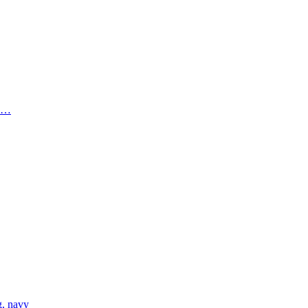
en…
g, navy