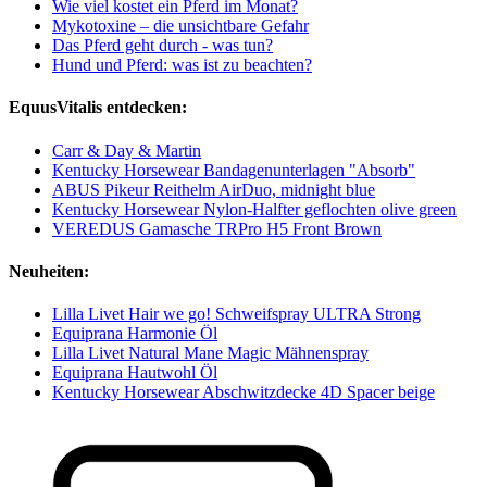
Wie viel kostet ein Pferd im Monat?
Mykotoxine – die unsichtbare Gefahr
Das Pferd geht durch - was tun?
Hund und Pferd: was ist zu beachten?
EquusVitalis entdecken:
Carr & Day & Martin
Kentucky Horsewear Bandagenunterlagen "Absorb"
ABUS Pikeur Reithelm AirDuo, midnight blue
Kentucky Horsewear Nylon-Halfter geflochten olive green
VEREDUS Gamasche TRPro H5 Front Brown
Neuheiten:
Lilla Livet Hair we go! Schweifspray ULTRA Strong
Equiprana Harmonie Öl
Lilla Livet Natural Mane Magic Mähnenspray
Equiprana Hautwohl Öl
Kentucky Horsewear Abschwitzdecke 4D Spacer beige