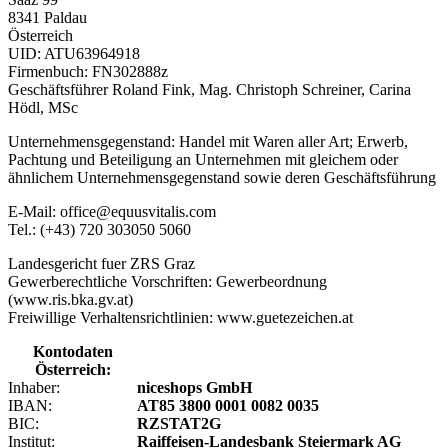
8341 Paldau
Österreich
UID: ATU63964918
Firmenbuch: FN302888z
Geschäftsführer Roland Fink, Mag. Christoph Schreiner, Carina
Hödl, MSc
Unternehmensgegenstand: Handel mit Waren aller Art; Erwerb,
Pachtung und Beteiligung an Unternehmen mit gleichem oder
ähnlichem Unternehmensgegenstand sowie deren Geschäftsführung
E-Mail: office@equusvitalis.com
Tel.: (+43) 720 303050 5060
Landesgericht fuer ZRS Graz
Gewerberechtliche Vorschriften: Gewerbeordnung
(www.ris.bka.gv.at)
Freiwillige Verhaltensrichtlinien: www.guetezeichen.at
Kontodaten
Österreich:
Inhaber:
niceshops GmbH
IBAN:
AT85 3800 0001 0082 0035
BIC:
RZSTAT2G
Institut:
Raiffeisen-Landesbank Steiermark AG