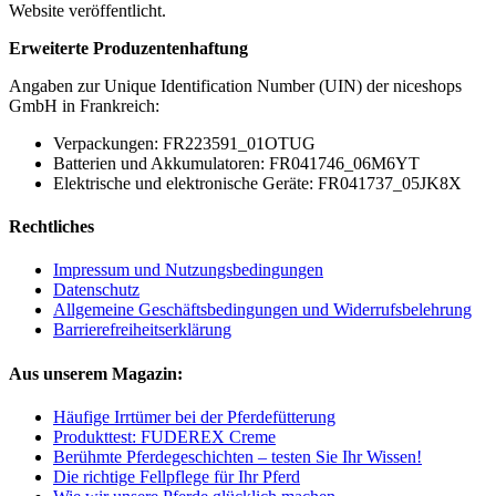
Website veröffentlicht.
Erweiterte Produzentenhaftung
Angaben zur Unique Identification Number (UIN) der niceshops
GmbH in Frankreich:
Verpackungen: FR223591_01OTUG
Batterien und Akkumulatoren: FR041746_06M6YT
Elektrische und elektronische Geräte: FR041737_05JK8X
Rechtliches
Impressum und Nutzungsbedingungen
Datenschutz
Allgemeine Geschäftsbedingungen und Widerrufsbelehrung
Barrierefreiheitserklärung
Aus unserem Magazin:
Häufige Irrtümer bei der Pferdefütterung
Produkttest: FUDEREX Creme
Berühmte Pferdegeschichten – testen Sie Ihr Wissen!
Die richtige Fellpflege für Ihr Pferd