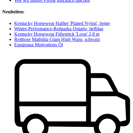
Wie wir unsere Pferde glücklich machen
Neuheiten:
Kentucky Horsewear Halfter 'Plaited Nylon', beige
Winter-Performance-Reitparka Ontario, tiefblau
Kentucky Horsewear Führstrick 'Loop' 2,8 m
Reithose Mathilda Glam High Waist, schwarz
Equiprana Motivations Öl