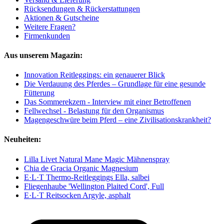
Rücksendungen & Rückerstattungen
Aktionen & Gutscheine
Weitere Fragen?
Firmenkunden
Aus unserem Magazin:
Innovation Reitleggings: ein genauerer Blick
Die Verdauung des Pferdes – Grundlage für eine gesunde
Fütterung
Das Sommerekzem - Interview mit einer Betroffenen
Fellwechsel - Belastung für den Organismus
Magengeschwüre beim Pferd – eine Zivilisationskrankheit?
Neuheiten:
Lilla Livet Natural Mane Magic Mähnenspray
Chia de Gracia Organic Magnesium
E·L·T Thermo-Reitleggings Ella, salbei
Fliegenhaube 'Wellington Plaited Cord', Full
E·L·T Reitsocken Argyle, asphalt