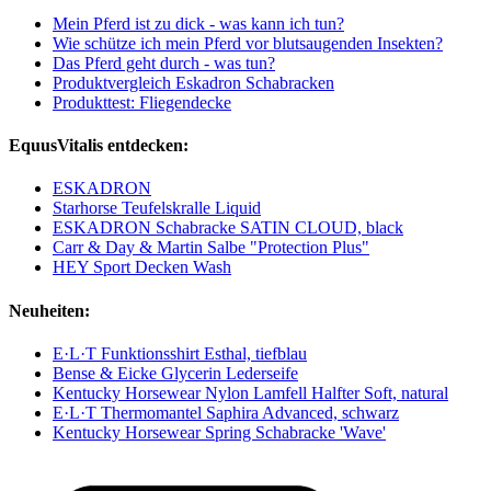
Mein Pferd ist zu dick - was kann ich tun?
Wie schütze ich mein Pferd vor blutsaugenden Insekten?
Das Pferd geht durch - was tun?
Produktvergleich Eskadron Schabracken
Produkttest: Fliegendecke
EquusVitalis entdecken:
ESKADRON
Starhorse Teufelskralle Liquid
ESKADRON Schabracke SATIN CLOUD, black
Carr & Day & Martin Salbe "Protection Plus"
HEY Sport Decken Wash
Neuheiten:
E·L·T Funktionsshirt Esthal, tiefblau
Bense & Eicke Glycerin Lederseife
Kentucky Horsewear Nylon Lamfell Halfter Soft, natural
E·L·T Thermomantel Saphira Advanced, schwarz
Kentucky Horsewear Spring Schabracke 'Wave'