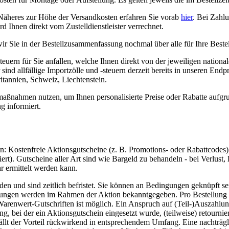
 Näheres zur Höhe der Versandkosten erfahren Sie vorab
hier
. Bei Zahlu
d Ihnen direkt vom Zustelldienstleister verrechnet.
wir Sie in der Bestellzusammenfassung nochmal über alle für Ihre Beste
euern für Sie anfallen, welche Ihnen direkt von der jeweiligen nation
ind allfällige Importzölle und -steuern derzeit bereits in unseren Endp
tannien, Schweiz, Liechtenstein.
aßnahmen nutzen, um Ihnen personalisierte Preise oder Rabatte aufgru
g informiert.
n: Kostenfreie Aktionsgutscheine (z. B. Promotions- oder Rabattcode
rt). Gutscheine aller Art sind wie Bargeld zu behandeln - bei Verlust
r ermittelt werden kann.
und sind zeitlich befristet. Sie können an Bedingungen geknüpft sein
gungen werden im Rahmen der Aktion bekanntgegeben. Pro Bestellung k
renwert-Gutschriften ist möglich. Ein Anspruch auf (Teil-)Auszahlung
, bei der ein Aktionsgutschein eingesetzt wurde, (teilweise) retournier
tfällt der Vorteil rückwirkend in entsprechendem Umfang. Eine nachträ