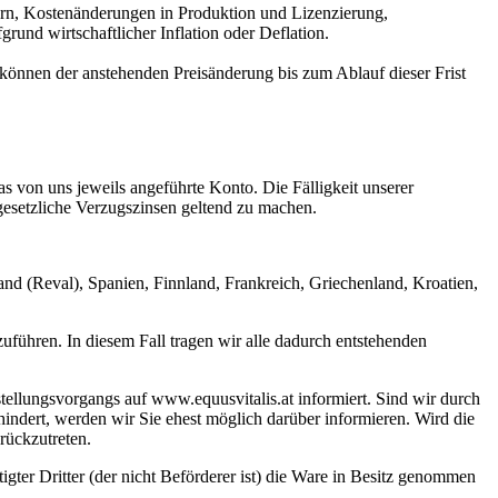
ern, Kostenänderungen in Produktion und Lizenzierung,
nd wirtschaftlicher Inflation oder Deflation.
 können der anstehenden Preisänderung bis zum Ablauf dieser Frist
as von uns jeweils angeführte Konto. Die Fälligkeit unserer
gesetzliche Verzugszinsen geltend zu machen.
and (Reval), Spanien, Finnland, Frankreich, Griechenland, Kroatien,
zuführen. In diesem Fall tragen wir alle dadurch entstehenden
ellungsvorgangs auf www.equusvitalis.at informiert. Sind wir durch
hindert, werden wir Sie ehest möglich darüber informieren. Wird die
rückzutreten.
gter Dritter (der nicht Beförderer ist) die Ware in Besitz genommen