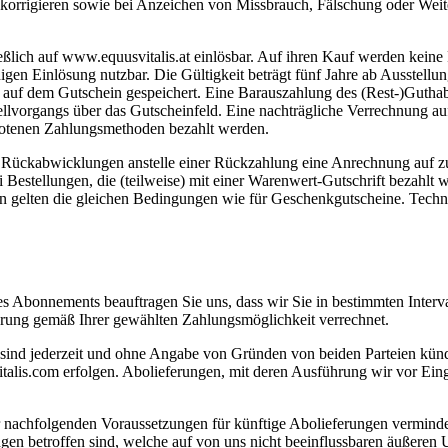
zu korrigieren sowie bei Anzeichen von Missbrauch, Fälschung oder We
eßlich auf www.equusvitalis.at einlösbar. Auf ihren Kauf werden keine
digen Einlösung nutzbar. Die Gültigkeit beträgt fünf Jahre ab Ausstel
en auf dem Gutschein gespeichert. Eine Barauszahlung des (Rest-)Gutha
lvorgangs über das Gutscheinfeld. Eine nachträgliche Verrechnung auf b
botenen Zahlungsmethoden bezahlt werden.
r Rückabwicklungen anstelle einer Rückzahlung eine Anrechnung auf z
Bestellungen, die (teilweise) mit einer Warenwert-Gutschrift bezahlt w
en gelten die gleichen Bedingungen wie für Geschenkgutscheine. Tech
 Abonnements beauftragen Sie uns, dass wir Sie in bestimmten Interva
rung gemäß Ihrer gewählten Zahlungsmöglichkeit verrechnet.
d sind jederzeit und ohne Angabe von Gründen von beiden Parteien kü
talis.com erfolgen. Abolieferungen, mit deren Ausführung wir vor Ei
 nachfolgenden Voraussetzungen für künftige Abolieferungen verminde
en betroffen sind, welche auf von uns nicht beeinflussbaren äußeren