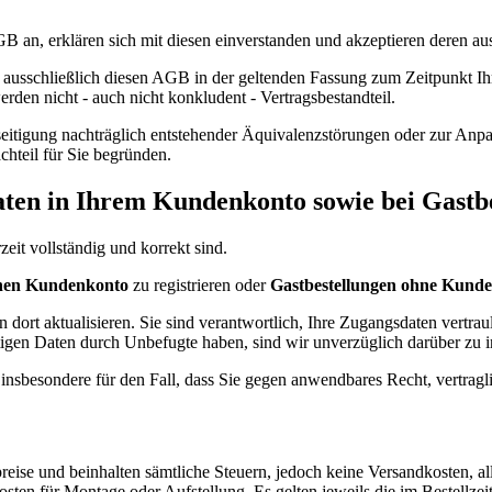
B an, erklären sich mit diesen einverstanden und akzeptieren deren aus
ausschließlich diesen AGB in der geltenden Fassung zum Zeitpunkt Ih
en nicht - auch nicht konkludent - Vertragsbestandteil.
seitigung nachträglich entstehender Äquivalenzstörungen oder zur An
chteil für Sie begründen.
Daten in Ihrem Kundenkonto sowie bei Gastb
eit vollständig und korrekt sind.
chen Kundenkonto
zu registrieren oder
Gastbestellungen ohne Kund
dort aktualisieren. Sie sind verantwortlich, Ihre Zugangsdaten vertra
stigen Daten durch Unbefugte haben, sind wir unverzüglich darüber zu 
insbesondere für den Fall, dass Sie gegen anwendbares Recht, vertragl
ise und beinhalten sämtliche Steuern, jedoch keine Versandkosten, all
osten für Montage oder Aufstellung. Es gelten jeweils die im Bestellze