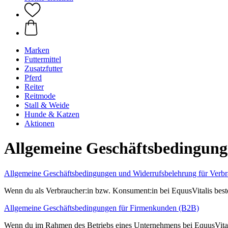
Marken
Futtermittel
Zusatzfutter
Pferd
Reiter
Reitmode
Stall & Weide
Hunde & Katzen
Aktionen
Allgemeine Geschäftsbedingun
Allgemeine Geschäftsbedingungen und Widerrufsbelehrung für Verbr
Wenn du als Verbraucher:in bzw. Konsument:in bei EquusVitalis beste
Allgemeine Geschäftsbedingungen für Firmenkunden (B2B)
Wenn du im Rahmen des Betriebs eines Unternehmens bei EquusVitali