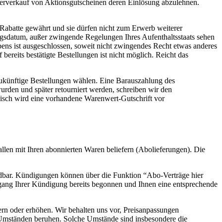
iterverkauf von Aktionsgutscheinen deren Einlösung abzulehnen.
 Rabatte gewährt und sie dürfen nicht zum Erwerb weiterer
lungsdatum, außer zwingende Regelungen Ihres Aufenthaltsstaats sehen
bens ist ausgeschlossen, soweit nicht zwingendes Recht etwas anderes
ereits bestätigte Bestellungen ist nicht möglich. Reicht das
ukünftige Bestellungen wählen. Eine Barauszahlung des
urden und später retourniert werden, schreiben wir den
nisch wird eine vorhandene Warenwert-Gutschrift vor
llen mit Ihren abonnierten Waren beliefern (Abolieferungen). Die
ndbar. Kündigungen können über die Funktion “Abo-Verträge hier
ngang Ihrer Kündigung bereits begonnen und Ihnen eine entsprechende
rn oder erhöhen. Wir behalten uns vor, Preisanpassungen
 Umständen beruhen. Solche Umstände sind insbesondere die