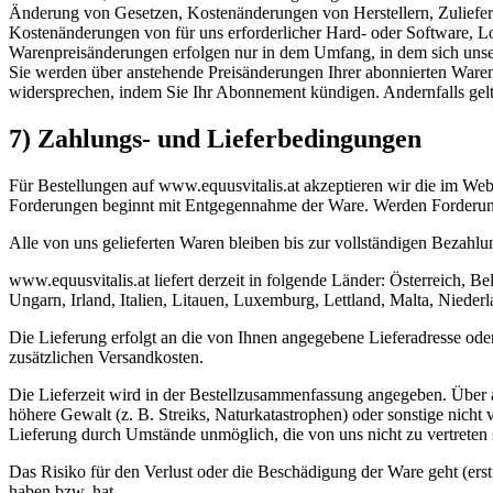
Änderung von Gesetzen, Kostenänderungen von Herstellern, Zuliefere
Kostenänderungen von für uns erforderlicher Hard- oder Software, L
Warenpreisänderungen erfolgen nur in dem Umfang, in dem sich unse
Sie werden über anstehende Preisänderungen Ihrer abonnierten Waren r
widersprechen, indem Sie Ihr Abonnement kündigen. Andernfalls gelt
7) Zahlungs- und Lieferbedingungen
Für Bestellungen auf www.equusvitalis.at akzeptieren wir die im W
Forderungen beginnt mit Entgegennahme der Ware. Werden Forderungen
Alle von uns gelieferten Waren bleiben bis zur vollständigen Bezahlu
www.equusvitalis.at liefert derzeit in folgende Länder: Österreich, 
Ungarn, Irland, Italien, Litauen, Luxemburg, Lettland, Malta, Niede
Die Lieferung erfolgt an die von Ihnen angegebene Lieferadresse oder 
zusätzlichen Versandkosten.
Die Lieferzeit wird in der Bestellzusammenfassung angegeben. Über a
höhere Gewalt (z. B. Streiks, Naturkatastrophen) oder sonstige nicht
Lieferung durch Umstände unmöglich, die von uns nicht zu vertreten s
Das Risiko für den Verlust oder die Beschädigung der Ware geht (erst
haben bzw. hat.