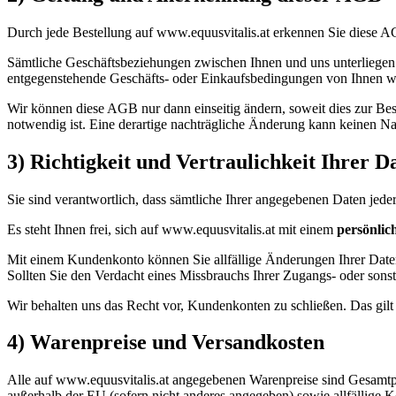
Durch jede Bestellung auf www.equusvitalis.at erkennen Sie diese AG
Sämtliche Geschäftsbeziehungen zwischen Ihnen und uns unterliegen 
entgegenstehende Geschäfts- oder Einkaufsbedingungen von Ihnen werd
Wir können diese AGB nur dann einseitig ändern, soweit dies zur Be
notwendig ist. Eine derartige nachträgliche Änderung kann keinen Na
3) Richtigkeit und Vertraulichkeit Ihrer 
Sie sind verantwortlich, dass sämtliche Ihrer angegebenen Daten jederz
Es steht Ihnen frei, sich auf www.equusvitalis.at mit einem
persönli
Mit einem Kundenkonto können Sie allfällige Änderungen Ihrer Daten 
Sollten Sie den Verdacht eines Missbrauchs Ihrer Zugangs- oder son
Wir behalten uns das Recht vor, Kundenkonten zu schließen. Das gilt 
4) Warenpreise und Versandkosten
Alle auf www.equusvitalis.at angegebenen Warenpreise sind Gesamtpre
außerhalb der EU (sofern nicht anderes angegeben) sowie allfällige K