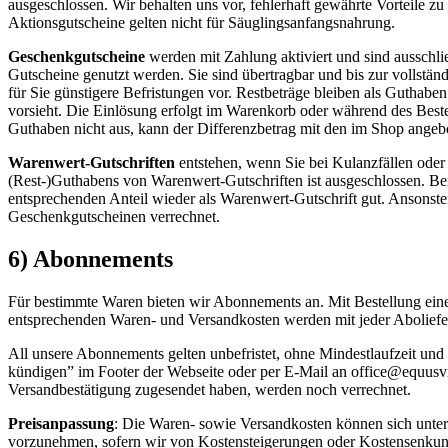
ausgeschlossen. Wir behalten uns vor, fehlerhaft gewährte Vorteile 
Aktionsgutscheine gelten nicht für Säuglingsanfangsnahrung.
Geschenkgutscheine
werden mit Zahlung aktiviert und sind ausschli
Gutscheine genutzt werden. Sie sind übertragbar und bis zur vollstän
für Sie günstigere Befristungen vor. Restbeträge bleiben als Guthab
vorsieht. Die Einlösung erfolgt im Warenkorb oder während des Bestel
Guthaben nicht aus, kann der Differenzbetrag mit den im Shop ange
Warenwert-Gutschriften
entstehen, wenn Sie bei Kulanzfällen ode
(Rest-)Guthabens von Warenwert-Gutschriften ist ausgeschlossen. Bei 
entsprechenden Anteil wieder als Warenwert-Gutschrift gut. Ansonst
Geschenkgutscheinen verrechnet.
6) Abonnements
Für bestimmte Waren bieten wir Abonnements an. Mit Bestellung eines
entsprechenden Waren- und Versandkosten werden mit jeder Aboliefe
All unsere Abonnements gelten unbefristet, ohne Mindestlaufzeit un
kündigen” im Footer der Webseite oder per E-Mail an office@equusvi
Versandbestätigung zugesendet haben, werden noch verrechnet.
Preisanpassung
: Die Waren- sowie Versandkosten können sich unter
vorzunehmen, sofern wir von Kostensteigerungen oder Kostensenkung