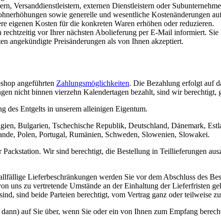
rn, Versanddienstleistern, externen Dienstleistern oder Subunternehm
ohnerhöhungen sowie generelle und wesentliche Kostenänderungen aufgru
re eigenen Kosten für die konkreten Waren erhöhen oder reduzieren.
echtzeitig vor Ihrer nächsten Abolieferung per E-Mail informiert. Sie
en angekündigte Preisänderungen als von Ihnen akzeptiert.
ebshop angeführten
Zahlungsmöglichkeiten
. Die Bezahlung erfolgt auf d
 nicht binnen vierzehn Kalendertagen bezahlt, sind wir berechtigt, 
ng des Entgelts in unserem alleinigen Eigentum.
Belgien, Bulgarien, Tschechische Republik, Deutschland, Dänemark, Estl
rlande, Polen, Portugal, Rumänien, Schweden, Slowenien, Slowakei.
Packstation. Wir sind berechtigt, die Bestellung in Teillieferungen aus
llfällige Lieferbeschränkungen werden Sie vor dem Abschluss des Best
 von uns zu vertretende Umstände an der Einhaltung der Lieferfristen ge
ind, sind beide Parteien berechtigt, vom Vertrag ganz oder teilweise zu
 dann) auf Sie über, wenn Sie oder ein von Ihnen zum Empfang berechti