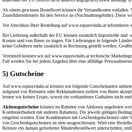
Ab einem gewissen Bestellwert können die Versandkosten entfallen.
Zustelldienstleisters für den Service an (Nachnahmegebühr). Diese wir
Vor Abschluss Ihrer Bestellung auf www.equusvitalis.at informieren 
Bei Lieferung außerhalb der EU können zusätzlich Importzölle und -st
Kosten sind von Ihnen zu tragen. Für Lieferungen in folgende Länder s
keine Gebühren mehr zusätzlich in Rechnung gestellt werden: Großbri
Vereinzelt können wir auf www.equusvitalis.at technische Marketingm
Fall werden Sie bei jedem Angebot über eine allfällige Personalisierun
5) Gutscheine
Auf www.equusvitalis.at können wir folgende Gutscheinarten anbiete
aufgrund von Retouren oder Reklamationen (sofern von Ihnen akzeptie
leisten wir keinen Ersatz, soweit ein vorhandenes Guthaben nicht meh
Aktionsgutscheine
können im Rahmen von Aktionen angeboten werden 
Kombinierbarkeit mit anderen Rabatten). Die jeweils gültigen Bedin
eingelöst werden. Eine Kombination mit Geschenkgutscheinen oder Wa
von Geschenkgutscheinen ist stets ausgeschlossen. Wird eine Bestellung
Retoure ein damals geforderter Mindestbestellwert unterschritten, en