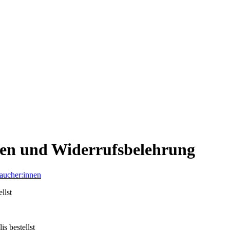
gen und Widerrufsbelehrung
aucher:innen
llst
s bestellst