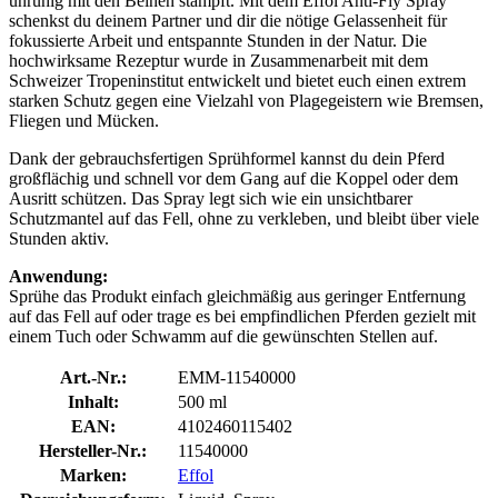
unruhig mit den Beinen stampft. Mit dem Effol Anti-Fly Spray
schenkst du deinem Partner und dir die nötige Gelassenheit für
fokussierte Arbeit und entspannte Stunden in der Natur. Die
hochwirksame Rezeptur wurde in Zusammenarbeit mit dem
Schweizer Tropeninstitut entwickelt und bietet euch einen extrem
starken Schutz gegen eine Vielzahl von Plagegeistern wie Bremsen,
Fliegen und Mücken.
Dank der gebrauchsfertigen Sprühformel kannst du dein Pferd
großflächig und schnell vor dem Gang auf die Koppel oder dem
Ausritt schützen. Das Spray legt sich wie ein unsichtbarer
Schutzmantel auf das Fell, ohne zu verkleben, und bleibt über viele
Stunden aktiv.
Anwendung:
Sprühe das Produkt einfach gleichmäßig aus geringer Entfernung
auf das Fell auf oder trage es bei empfindlichen Pferden gezielt mit
einem Tuch oder Schwamm auf die gewünschten Stellen auf.
Art.-Nr.:
EMM-11540000
Inhalt:
500 ml
EAN:
4102460115402
Hersteller-Nr.:
11540000
Marken:
Effol