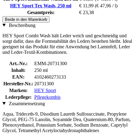
HEY Sport Tex Wash, 250 ml
€ 11,99
(€ 47,96 / l)
Gesamtpreis:
€ 23,38
Beide in den Warenkorb
Beschreibung
HEY Sport Combi Wash hält Leder weich und geschmeidig und
sorgt dafür, dass die Formstabilität des Leders bestehen bleibt. Ideal
geeignet ist das Produkt für eine Anwendung bei Lammfell, Leder
und Leder-Textil-Kombinationen.
Art.-Nr.:
EMM-20731300
Inhalt:
250 ml
EAN:
4102460273133
Hersteller-Nr.:
20731300
Marken:
HEY Sport
Lederpflege:
Pflegekombis
Zusammensetzung
Aqua, Trideceth-9, Disodium Laureth Sulfosuccinate, Propylene
Glycol, PEG-75 Lanolin, Soyamide Dea, Quaternium-80, Parfum,
Phenoxyethanol, Potassium Sorbate, Sodium Benzoate, Caprylyl
Glycol, Tetramethyl Acetyloctahydronaphthalenes