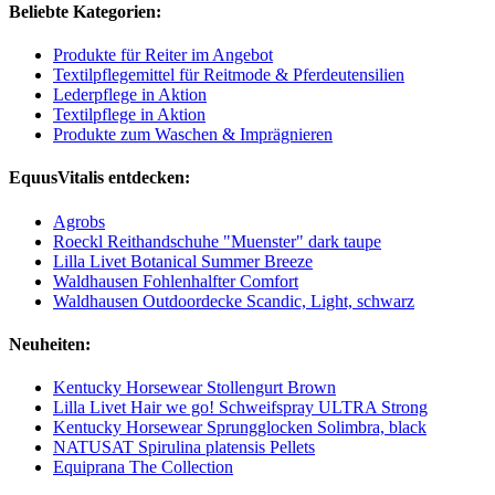
Beliebte Kategorien:
Produkte für Reiter im Angebot
Textilpflegemittel für Reitmode & Pferdeutensilien
Lederpflege in Aktion
Textilpflege in Aktion
Produkte zum Waschen & Imprägnieren
EquusVitalis entdecken:
Agrobs
Roeckl Reithandschuhe "Muenster" dark taupe
Lilla Livet Botanical Summer Breeze
Waldhausen Fohlenhalfter Comfort
Waldhausen Outdoordecke Scandic, Light, schwarz
Neuheiten:
Kentucky Horsewear Stollengurt Brown
Lilla Livet Hair we go! Schweifspray ULTRA Strong
Kentucky Horsewear Sprungglocken Solimbra, black
NATUSAT Spirulina platensis Pellets
Equiprana The Collection