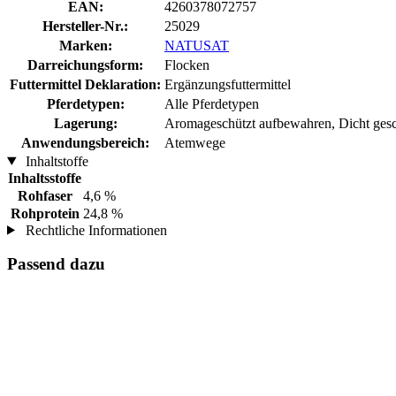
EAN:
4260378072757
Hersteller-Nr.:
25029
Marken:
NATUSAT
Darreichungsform:
Flocken
Futtermittel Deklaration:
Ergänzungsfuttermittel
Pferdetypen:
Alle Pferdetypen
Lagerung:
Aromageschützt aufbewahren, Dicht gesch
Anwendungsbereich:
Atemwege
Inhaltstoffe
Inhaltsstoffe
Rohfaser
4,6 %
Rohprotein
24,8 %
Rechtliche Informationen
Passend dazu