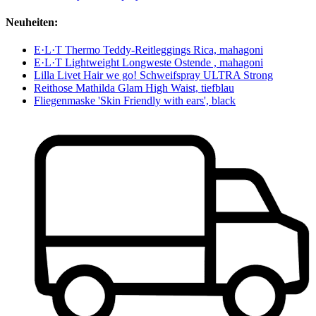
Neuheiten:
E·L·T Thermo Teddy-Reitleggings Rica, mahagoni
E·L·T Lightweight Longweste Ostende , mahagoni
Lilla Livet Hair we go! Schweifspray ULTRA Strong
Reithose Mathilda Glam High Waist, tiefblau
Fliegenmaske 'Skin Friendly with ears', black