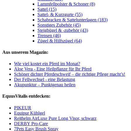
Lammfellpolster & Schoner (8)
Sattel (15)
Sattel- & Kurzgurte (55)
Schabracken & Sattelunterlagen (183)
Sonstiges Zubehör (45)
Steigbügel & -zubehör (43)
Trensen (46)
Zügel & Hilfszügel (64)
Aus unserem Magazin:
Wie viel kostet ein Pferd im Monat?
Aloe Vera - Eine Heilpflanze für Ihr Pferd
Schöner dichter Pferdeschweif – die richtige Pflege macht’s!
Der Fellwechsel - eine Belastung
Akupunktur – Punktgenau heilen
EquusVitalis entdecken:
PIKEUR
Equipur Kühlgel
Reithelm AirLuxe Pure Long Visor, schwarz
DERBY Pro-Care
7Pets Easy Brush Spray