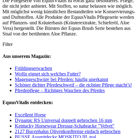
Die Pflegeserie von EquusVitalis ist etwas ganz besonderes. Pflege,
die nicht jeder anbietet. Mit Stoffen, so natur belassen wie möglich.
Mit möglichst wenig künstlichen Bestandteilen wie Konservierungs-
und Duftstoffen. Alle Produkte der EquusVitalis Pflegeserie werden
auf Pflanzen- und Kräuterbasis (Kräuterextrakte, Schieferöl, Aloe
Vera) hergestellt. Die Bürsten der Equus Brush Serie bestehen aus
Sisal von der berühmten Aloe Pflanze.
Filter
Aus unserem Magazin:
Frühlingserwachen
Wofür eignet sich welches Futter?
Magengeschwüre bei Pferden: häufig unerkannt
Schöner dichter Pferdeschweif – die richtige Pflege macht’s!
Pferdepflege – Richtiges Waschen des Pferdes
EquusVitalis entdecken:
Excellent Horse
Dynamic RS Universal doppelt gebrochen 16 mm
Kentucky Horsewear Dressur-Schabracke "Velvet"
2127 Bucephalus Olivenkopftrense einfach gebrochen
BUSSE Ausreitdecke MOSKITO III, teal