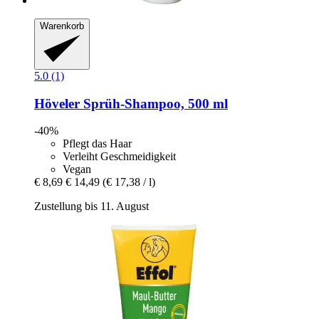
Warenkorb
5.0 (1)
Höveler
Sprüh-​Shampoo, 500 ml
-40%
Pflegt das Haar
Verleiht Geschmeidigkeit
Vegan
€ 8,69
€ 14,49
(€ 17,38 / l)
Zustellung bis 11. August