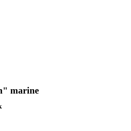
n" marine
k