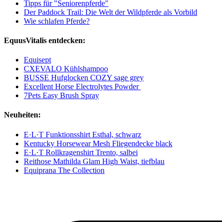
Tipps für "Seniorenpferde"
Der Paddock Trail: Die Welt der Wildpferde als Vorbild
Wie schlafen Pferde?
EquusVitalis entdecken:
Equisept
CXEVALO Kühlshampoo
BUSSE Hufglocken COZY sage grey
Excellent Horse Electrolytes Powder
7Pets Easy Brush Spray
Neuheiten:
E·L·T Funktionsshirt Esthal, schwarz
Kentucky Horsewear Mesh Fliegendecke black
E·L·T Rollkragenshirt Trento, salbei
Reithose Mathilda Glam High Waist, tiefblau
Equiprana The Collection