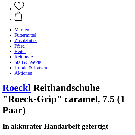
Marken
Futtermittel
Zusatzfutter
Pferd
Reiter
Reitmode
Stall & Weide
Hunde & Katzen
Aktionen
Roeckl
Reithandschuhe
"Roeck-Grip" caramel, 7.5 (1
Paar)
In akkurater Handarbeit gefertigt