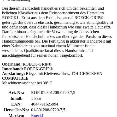
Bei diesem Handschuh handelt es sich um den bekannten und
beliebten Klassiker aus dem Reitsportsortiment des Herstellers
ROECKL. Er ist aus dem Exklusivmaterial ROECK-GRIP®
gefertigt, das überaus elastisch, geschmeidig sowie atmungsaktiv ist
und dafür sorgt, dass dieser Handschuh wie eine zweite Haut sitzt.
Darüber hinaus trägt auch die Verwendung des klassischen
französischen Handschuhmaßes zur überragenden Passform dieses
Handschuhmodells bei. Die Fertigung in akkurater Handarbeit mit
einer Nahttoleranz von maximal einem Millimeter ist ein
wesentliches Qualitätsmerkmal dieses Handschuhs und
ausschlaggebend für seinen hohen Tragekomfort.
Oberhand:
ROECK-GRIP®
Innenhand:
ROECK-GRIP®
Ausstattung:
Riegel mit Klettverschluss, TOUCHSCREEN
COMPATIBLE
Maschinenwaschbar bei 30° C
Art.-Nr.:
ROE-01-301208-0720-7,5
Inhalt:
1 Paar
EAN:
4044791625994
Hersteller-Nr.:
01-301208-0720-7,5
Marken:
Roeckl