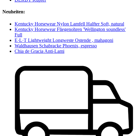
Neuheiten:
Kentucky Horsewear Nylon Lamfell Halfter Soft, natural
Kentucky Horsewear Fliegenohren 'Wellington soundless'
Full
E·L·T Lightweight Longweste Ostende , mahagoni
Waldhausen Schabracke Phoenix, espresso
Chia de Gracia Anti-Lami