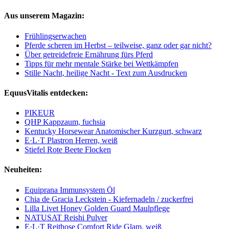
Aus unserem Magazin:
Frühlingserwachen
Pferde scheren im Herbst – teilweise, ganz oder gar nicht?
Über getreidefreie Ernährung fürs Pferd
Tipps für mehr mentale Stärke bei Wettkämpfen
Stille Nacht, heilige Nacht - Text zum Ausdrucken
EquusVitalis entdecken:
PIKEUR
QHP Kappzaum, fuchsia
Kentucky Horsewear Anatomischer Kurzgurt, schwarz
E·L·T Plastron Herren, weiß
Stiefel Rote Beete Flocken
Neuheiten:
Equiprana Immunsystem Öl
Chia de Gracia Leckstein - Kiefernadeln / zuckerfrei
Lilla Livet Honey Golden Guard Maulpflege
NATUSAT Reishi Pulver
E·L·T Reithose Comfort Ride Glam, weiß