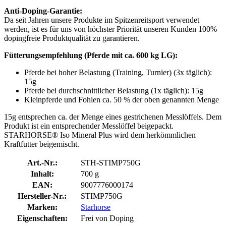
Anti-Doping-Garantie:
Da seit Jahren unsere Produkte im Spitzenreitsport verwendet
werden, ist es für uns von höchster Priorität unseren Kunden 100%
dopingfreie Produktqualität zu garantieren.
Fütterungsempfehlung (Pferde mit ca. 600 kg LG):
Pferde bei hoher Belastung (Training, Turnier) (3x täglich):
15g
Pferde bei durchschnittlicher Belastung (1x täglich): 15g
Kleinpferde und Fohlen ca. 50 % der oben genannten Menge
15g entsprechen ca. der Menge eines gestrichenen Messlöffels. Dem
Produkt ist ein entsprechender Messlöffel beigepackt.
STARHORSE® Iso Mineral Plus wird dem herkömmlichen
Kraftfutter beigemischt.
Art.-Nr.:
STH-STIMP750G
Inhalt:
700 g
EAN:
9007776000174
Hersteller-Nr.:
STIMP750G
Marken:
Starhorse
Eigenschaften:
Frei von Doping