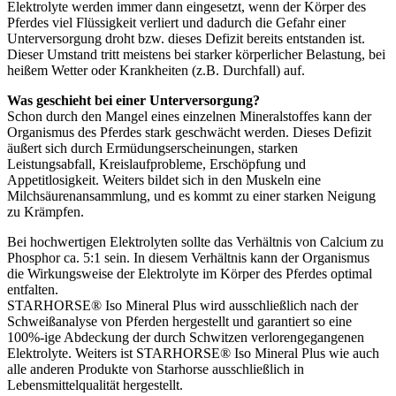
Elektrolyte werden immer dann eingesetzt, wenn der Körper des
Pferdes viel Flüssigkeit verliert und dadurch die Gefahr einer
Unterversorgung droht bzw. dieses Defizit bereits entstanden ist.
Dieser Umstand tritt meistens bei starker körperlicher Belastung, bei
heißem Wetter oder Krankheiten (z.B. Durchfall) auf.
Was geschieht bei einer Unterversorgung?
Schon durch den Mangel eines einzelnen Mineralstoffes kann der
Organismus des Pferdes stark geschwächt werden. Dieses Defizit
äußert sich durch Ermüdungserscheinungen, starken
Leistungsabfall, Kreislaufprobleme, Erschöpfung und
Appetitlosigkeit. Weiters bildet sich in den Muskeln eine
Milchsäurenansammlung, und es kommt zu einer starken Neigung
zu Krämpfen.
Bei hochwertigen Elektrolyten sollte das Verhältnis von Calcium zu
Phosphor ca. 5:1 sein. In diesem Verhältnis kann der Organismus
die Wirkungsweise der Elektrolyte im Körper des Pferdes optimal
entfalten.
STARHORSE® Iso Mineral Plus wird ausschließlich nach der
Schweißanalyse von Pferden hergestellt und garantiert so eine
100%-ige Abdeckung der durch Schwitzen verlorengegangenen
Elektrolyte. Weiters ist STARHORSE® Iso Mineral Plus wie auch
alle anderen Produkte von Starhorse ausschließlich in
Lebensmittelqualität hergestellt.