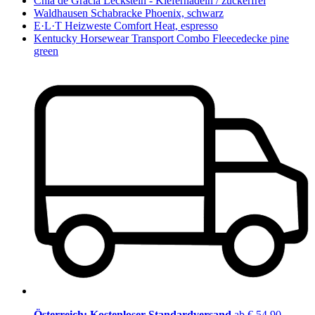
Chia de Gracia Leckstein - Kiefernadeln / zuckerfrei
Waldhausen Schabracke Phoenix, schwarz
E·L·T Heizweste Comfort Heat, espresso
Kentucky Horsewear Transport Combo Fleecedecke pine
green
Österreich: Kostenloser Standardversand
ab € 54,90