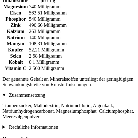
Inhaltsstoffe
pro 1 g
Magnesium
740 Milligramm
Eisen
563,51 Milligramm
Phosphor
540 Milligramm
Zink
490,66 Milligramm
Kalzium
263 Milligramm
Natrium
140 Milligramm
Mangan
108,31 Milligramm
Kupfer
52,21 Milligramm
Selen
2,58 Milligramm
Kobalt
0,1 Milligramm
Vitamin C
2.500 Milligramm
Der genannte Gehalt an Mineralstoffen unterliegt der geringfügigen
Schwankungsbreite von Rohstoffmischungen.
Zusammensetzung
Traubenzucker, Maltodextrin, Natriumchlorid, Algenkalk,
Natriumhydrogencarbonat, Magnesiumphosphat, Calciumphosphat,
Meeresalgenpulver
Rechtliche Informationen