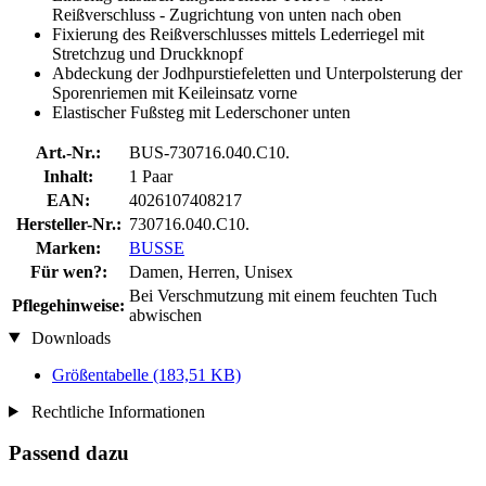
Reißverschluss - Zugrichtung von unten nach oben
Fixierung des Reißverschlusses mittels Lederriegel mit
Stretchzug und Druckknopf
Abdeckung der Jodhpurstiefeletten und Unterpolsterung der
Sporenriemen mit Keileinsatz vorne
Elastischer Fußsteg mit Lederschoner unten
Art.-Nr.:
BUS-730716.040.C10.
Inhalt:
1 Paar
EAN:
4026107408217
Hersteller-Nr.:
730716.040.C10.
Marken:
BUSSE
Für wen?:
Damen, Herren, Unisex
Bei Verschmutzung mit einem feuchten Tuch
Pflegehinweise:
abwischen
Downloads
Größentabelle
(183,51 KB)
Rechtliche Informationen
Passend dazu