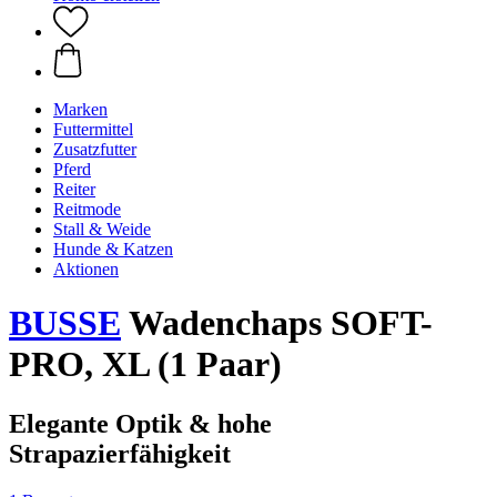
Marken
Futtermittel
Zusatzfutter
Pferd
Reiter
Reitmode
Stall & Weide
Hunde & Katzen
Aktionen
BUSSE
Wadenchaps SOFT-
PRO, XL (1 Paar)
Elegante Optik & hohe
Strapazierfähigkeit