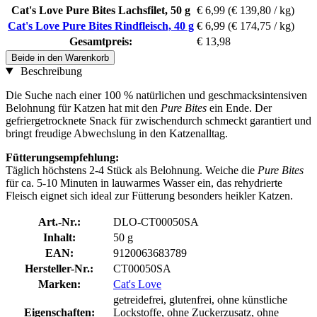
Cat's Love Pure Bites Lachsfilet, 50 g
€ 6,99
(€ 139,80 / kg)
Cat's Love Pure Bites Rindfleisch, 40 g
€ 6,99
(€ 174,75 / kg)
Gesamtpreis:
€ 13,98
Beide in den Warenkorb
Beschreibung
Die Suche nach einer 100 % natürlichen und geschmacksintensiven
Belohnung für Katzen hat mit den
Pure Bites
ein Ende. Der
gefriergetrocknete Snack für zwischendurch schmeckt garantiert und
bringt freudige Abwechslung in den Katzenalltag.
Fütterungsempfehlung:
Täglich höchstens 2-4 Stück als Belohnung. Weiche die
Pure Bites
für ca. 5-10 Minuten in lauwarmes Wasser ein, das rehydrierte
Fleisch eignet sich ideal zur Fütterung besonders heikler Katzen.
Art.-Nr.:
DLO-CT00050SA
Inhalt:
50 g
EAN:
9120063683789
Hersteller-Nr.:
CT00050SA
Marken:
Cat's Love
getreidefrei, glutenfrei, ohne künstliche
Eigenschaften:
Lockstoffe, ohne Zuckerzusatz, ohne