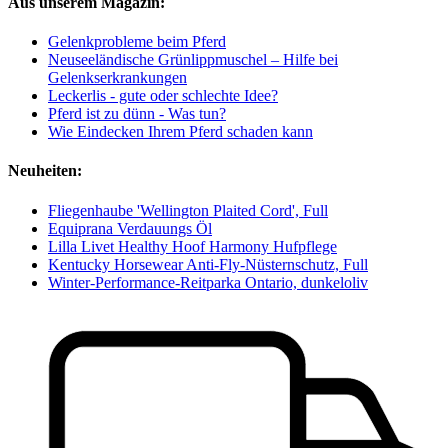
Aus unserem Magazin:
Gelenkprobleme beim Pferd
Neuseeländische Grünlippmuschel – Hilfe bei
Gelenkserkrankungen
Leckerlis - gute oder schlechte Idee?
Pferd ist zu dünn - Was tun?
Wie Eindecken Ihrem Pferd schaden kann
Neuheiten:
Fliegenhaube 'Wellington Plaited Cord', Full
Equiprana Verdauungs Öl
Lilla Livet Healthy Hoof Harmony Hufpflege
Kentucky Horsewear Anti-Fly-Nüsternschutz, Full
Winter-Performance-Reitparka Ontario, dunkeloliv