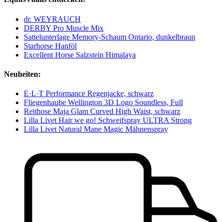
dr. WEYRAUCH
DERBY Pro Muscle Mix
Sattelunterlage Memory-Schaum Ontario, dunkelbraun
Starhorse Hanföl
Excellent Horse Salzstein Himalaya
Neuheiten:
E·L·T Performance Regenjacke, schwarz
Fliegenhaube Wellington 3D Logo Soundless, Full
Reithose Maja Glam Curved High Waist, schwarz
Lilla Livet Hair we go! Schweifspray ULTRA Strong
Lilla Livet Natural Mane Magic Mähnenspray