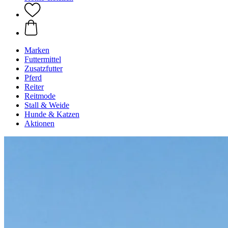
Marken
Futtermittel
Zusatzfutter
Pferd
Reiter
Reitmode
Stall & Weide
Hunde & Katzen
Aktionen