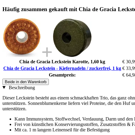
Häufig zusammen gekauft mit Chia de Gracia Leckstein
Chia de Gracia Leckstein Karotte, 1,60 kg
€ 30,9
Chia de Gracia Leckstein - Kiefernadeln / zuckerfrei, 1 kg
€ 33,9
Gesamtpreis:
€ 64,9
Beide in den Warenkorb
Beschreibung
Dieser Leckstein besteht aus einem schmackhaften Trio, das ganz oh
unterstützen. Sonnenblumenkerne liefern viel Proteine, die den Huf u
unterstützen.
Kann Immunsystem, Stoffwechsel, Verdauung, Darm und den H
Frei von künstlichen Konservierungsstoffen, Zusatzstoffen & F
Mit ca. 1 m langem Leinenseil für die Befestigung