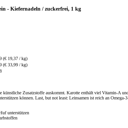
 - Kiefernadeln / zuckerfrei, 1 kg
9
(€ 19,37 / kg)
9
(€ 33,99 / kg)
8
ne künstliche Zusatzstoffe auskommt. Karotte enthält viel Vitamin-A 
nterstützen können. Last, but not least: Leinsamen ist reich an Omega
uf unterstützen
arbstoffen