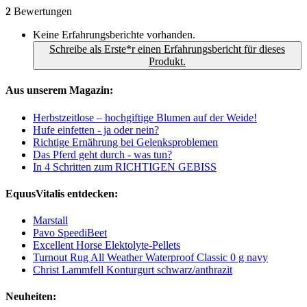
2
Bewertungen
Keine Erfahrungsberichte vorhanden.
Schreibe als Erste*r einen Erfahrungsbericht für dieses
Produkt.
Aus unserem Magazin:
Herbstzeitlose – hochgiftige Blumen auf der Weide!
Hufe einfetten - ja oder nein?
Richtige Ernährung bei Gelenksproblemen
Das Pferd geht durch - was tun?
In 4 Schritten zum RICHTIGEN GEBISS
EquusVitalis entdecken:
Marstall
Pavo SpeediBeet
Excellent Horse Elektolyte-Pellets
Turnout Rug All Weather Waterproof Classic 0 g navy
Christ Lammfell Konturgurt schwarz/anthrazit
Neuheiten: