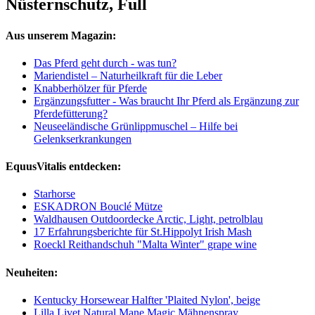
Nüsternschutz, Full
Aus unserem Magazin:
Das Pferd geht durch - was tun?
Mariendistel – Naturheilkraft für die Leber
Knabberhölzer für Pferde
Ergänzungsfutter - Was braucht Ihr Pferd als Ergänzung zur
Pferdefütterung?
Neuseeländische Grünlippmuschel – Hilfe bei
Gelenkserkrankungen
EquusVitalis entdecken:
Starhorse
ESKADRON Bouclé Mütze
Waldhausen Outdoordecke Arctic, Light, petrolblau
17 Erfahrungsberichte für St.Hippolyt Irish Mash
Roeckl Reithandschuh "Malta Winter" grape wine
Neuheiten:
Kentucky Horsewear Halfter 'Plaited Nylon', beige
Lilla Livet Natural Mane Magic Mähnenspray