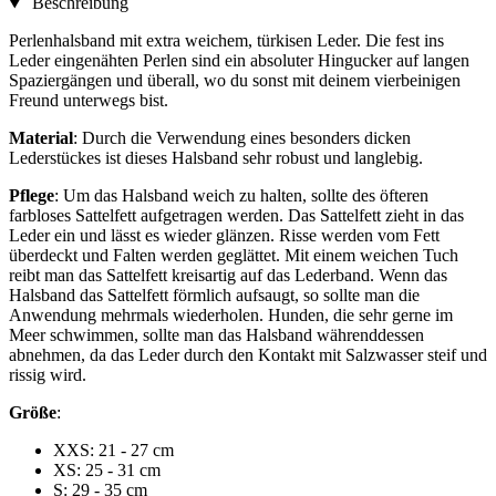
Beschreibung
Perlenhalsband mit extra weichem, türkisen Leder. Die fest ins
Leder eingenähten Perlen sind ein absoluter Hingucker auf langen
Spaziergängen und überall, wo du sonst mit deinem vierbeinigen
Freund unterwegs bist.
Material
: Durch die Verwendung eines besonders dicken
Lederstückes ist dieses Halsband sehr robust und langlebig.
Pflege
: Um das Halsband weich zu halten, sollte des öfteren
farbloses Sattelfett aufgetragen werden. Das Sattelfett zieht in das
Leder ein und lässt es wieder glänzen. Risse werden vom Fett
überdeckt und Falten werden geglättet. Mit einem weichen Tuch
reibt man das Sattelfett kreisartig auf das Lederband. Wenn das
Halsband das Sattelfett förmlich aufsaugt, so sollte man die
Anwendung mehrmals wiederholen. Hunden, die sehr gerne im
Meer schwimmen, sollte man das Halsband währenddessen
abnehmen, da das Leder durch den Kontakt mit Salzwasser steif und
rissig wird.
Größe
:
XXS: 21 - 27 cm
XS: 25 - 31 cm
S: 29 - 35 cm