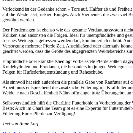
Verlockend ist der Gedanke schon – Tore auf, Halfter ab und Freihei
auf die Weide lässt, riskiert Einiges. Auch Vierbeiner, die zwar vie
gewöhnt werden.
Der Pferdemagen ist ebenso wie das gesamte Verdauungssystem nicht a
Koliken sind ansonsten die Folgen. Ideal für unempfindliche und gesu
frisches Weidegras gefressen werden darf, kontinuierlich erhöht. An
Versorgung mehrerer Pferde Zeit. Anschließend oder alternativ könne
geachtet werden, dass die Größe des abgegrenzten Weidebereichs zur
Empfindliche oder krankheitsbedingt vorbelastete Pferde sollten da
Kohlehydraten und Fruktanen, die besonders im jungen Weidegras ste
Folgen für Huflederhautentzündung und Reheschübe.
Als sinnvoll hat sich außerdem die parallele Gabe von Raufutter auf 
Arbeit muss entsprechend die zusätzliche Fütterung mit Kraftfutter un
Weide je nach Beschaffenheit Nährstoffmängel trotz Überangebot an
Selbstverständlich hilft die CharLine Futterkohle in Vorbereitung 
Beste: Auch im CharLine Team gibt es eine Expertin für Futtermittel
Fütterung Eurer Pferde zur Verfügung!
Text von Anne Lorf