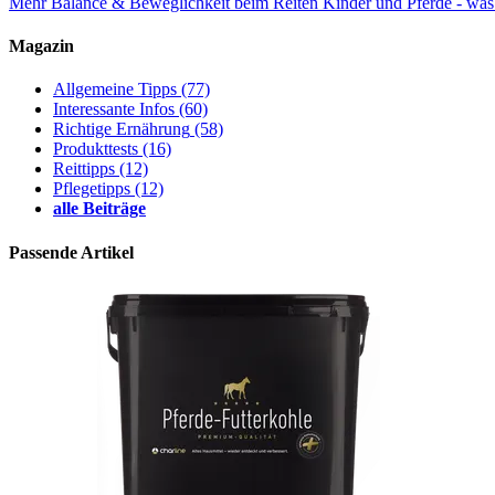
Mehr Balance & Beweglichkeit beim Reiten
Kinder und Pferde - was 
Magazin
Allgemeine Tipps
(77)
Interessante Infos
(60)
Richtige Ernährung
(58)
Produkttests
(16)
Reittipps
(12)
Pflegetipps
(12)
alle Beiträge
Passende Artikel