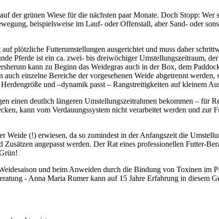
t auf der grünen Wiese für die nächsten paar Monate. Doch Stopp: Wer 
l Bewegung, beispielsweise im Lauf- oder Offenstall, aber Sand- oder so
uf plötzliche Futterumstellungen ausgerichtet und muss daher schrittw
nde Pferde ist ein ca. zwei- bis dreiwöchiger Umstellungszeitraum, der
dersherum kann zu Beginn das Weidegras auch in der Box, dem Paddock o
n auch einzelne Bereiche der vorgesehenen Weide abgetrennt werden, s
 Herdengröße und –dynamik passt – Rangstreitigkeiten auf kleinem Aus
gegen einen deutlich längeren Umstellungszeitrahmen bekommen – für R
cken, kann vom Verdauungssystem nicht verarbeitet werden und zur Fr
der Weide (!) erwiesen, da so zumindest in der Anfangszeit die Umstell
d Zusätzen angepasst werden. Der Rat eines professionellen Futter-Bera
 Grün!
der Weidesaison und beim Anweiden durch die Bindung von Toxinen im P
beratung - Anna Maria Rumer kann auf 15 Jahre Erfahrung in diesem Ge