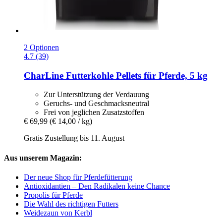
2 Optionen
4.7 (39)
CharLine
Futterkohle Pellets für Pferde, 5 kg
Zur Unterstützung der Verdauung
Geruchs- und Geschmacksneutral
Frei von jeglichen Zusatzstoffen
€ 69,99
(€ 14,00 / kg)
Gratis Zustellung bis 11. August
Aus unserem Magazin:
Der neue Shop für Pferdefütterung
Antioxidantien – Den Radikalen keine Chance
Propolis für Pferde
Die Wahl des richtigen Futters
Weidezaun von Kerbl