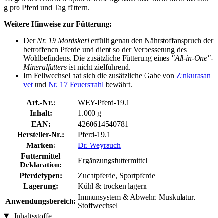
g pro Pferd und Tag füttern.
Weitere Hinweise zur Fütterung:
Der
Nr. 19 Mordskerl
erfüllt genau den Nährstoffanspruch der
betroffenen Pferde und dient so der Verbesserung des
Wohlbefindens. Die zusätzliche Fütterung eines
"All-in-One"-
Mineralfutters
ist nicht zielführend.
Im Fellwechsel hat sich die zusätzliche Gabe von
Zinkurasan
vet
und
Nr. 17 Feuerstrahl
bewährt.
Art.-Nr.:
WEY-Pferd-19.1
Inhalt:
1.000 g
EAN:
4260614540781
Hersteller-Nr.:
Pferd-19.1
Marken:
Dr. Weyrauch
Futtermittel
Ergänzungsfuttermittel
Deklaration:
Pferdetypen:
Zuchtpferde, Sportpferde
Lagerung:
Kühl & trocken lagern
Immunsystem & Abwehr, Muskulatur,
Anwendungsbereich:
Stoffwechsel
Inhaltsstoffe