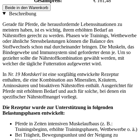
Gesamtpreis:
€ 161,48
Beide in den Warenkorb
Beschreibung
Gerade für Pferde, die herausfordernde Lebenssituationen zu
meistern haben, ist es wichtig, ihrem erhöhten Bedarf an
Nährstoffen gerecht zu werden. Phasen wie Trainings, Wettbewerbe
oder ähnliche Stressbelastungen können die Balance des
Stoffwechsels schon mal durcheinander bringen. Die Muskeln, das
Bindegewebe und Immunsystem sind geforderter denn je. Um so
gezielter sollte die Nährstoffkombination gewählt werden, mit
welcher die tägliche Futterration aufgewertet wird.
In
Nr. 19 Mordskerl
ist eine sorgfältig entwickelte Rezeptur
enthalten, die eine Kombination aus Mineralien, Kräutern,
Aminosäuren und bioaktiven Nährstoffen enthält. Ausgerichtet für
Pferde mit erhöhtem Bedarf und auch für solche, bei denen ein
spezifischer Nährstoffmangel vorliegt.
Die Rezeptur wurde zur Unterstützung in folgenden
Belastungsphasen entwickelt:
Pferde in Zeiten intensiven Muskelaufbaus (z. B.:
Trainingsbeginn, erhöhte Trainingsphasen, Wettbewerbe o. ä.)
Bei Trägheit, Bewegungsunlust und der Neigung zu