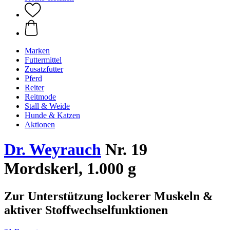
Marken
Futtermittel
Zusatzfutter
Pferd
Reiter
Reitmode
Stall & Weide
Hunde & Katzen
Aktionen
Dr. Weyrauch
Nr. 19
Mordskerl, 1.000 g
Zur Unterstützung lockerer Muskeln &
aktiver Stoffwechselfunktionen