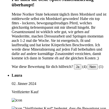
überhaupt!
Meine Noriker Stute bekommt täglich ihren Mordskerl und ist
mittlerweile selbst ein Mordskerl geworden! Habe ein top
fittes - lockeres, bewegungsfreudiges Pferd, welches
gleichzeitig tiefenentspannt mit mir überall hingeht. Ihr
Gesamtzustand ist wirklich sehr gut, wir gehen auf
Wanderritte, machen Dressurarbeit und Springen momentan
auch 1-2 mal die Woche. Sie ist energetisch, fit und
lauffreudig und hat keine Körperlichen Beschwerden. Ich
werde diese Mineralisierung auf jeden Fall beibehalten und
dafür auf andere kurmäßige Zusatzmittel verzichten, damit
komme ich dann in Summe eh auf die gleichen Kosten ;)
War diese Bewertung für dich hilfreich?
(4)
(1)
Ja
Nein
Laura
02. Jänner 2024
Verifizierter Kauf
"Verifizierter Kauf“ bedeutet, dass die Bewertung von