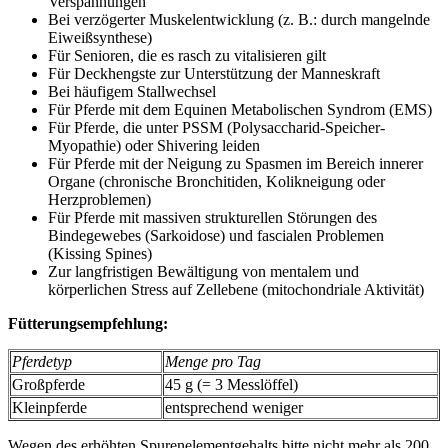
Verspannungen
Bei verzögerter Muskelentwicklung (z. B.: durch mangelnde
Eiweißsynthese)
Für Senioren, die es rasch zu vitalisieren gilt
Für Deckhengste zur Unterstützung der Manneskraft
Bei häufigem Stallwechsel
Für Pferde mit dem Equinen Metabolischen Syndrom (EMS)
Für Pferde, die unter PSSM (Polysaccharid-Speicher-
Myopathie) oder Shivering leiden
Für Pferde mit der Neigung zu Spasmen im Bereich innerer
Organe (chronische Bronchitiden, Kolikneigung oder
Herzproblemen)
Für Pferde mit massiven strukturellen Störungen des
Bindegewebes (Sarkoidose) und fascialen Problemen
(Kissing Spines)
Zur langfristigen Bewältigung von mentalem und
körperlichen Stress auf Zellebene (mitochondriale Aktivität)
Fütterungsempfehlung:
Pferdetyp
Menge pro Tag
Großpferde
45 g (= 3 Messlöffel)
Kleinpferde
entsprechend weniger
Wegen des erhöhten Spurenelementgehalts bitte nicht mehr als 200