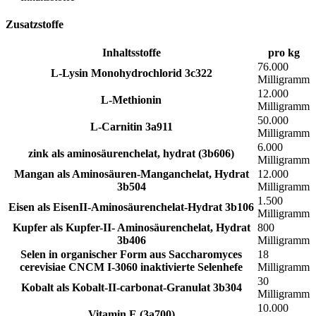
Zusatzstoffe
Inhaltsstoffe
pro kg
76.000
L-Lysin Monohydrochlorid 3c322
Milligramm
12.000
L-Methionin
Milligramm
50.000
L-Carnitin 3a911
Milligramm
6.000
zink als aminosäurenchelat, hydrat (3b606)
Milligramm
Mangan als Aminosäuren-Manganchelat, Hydrat
12.000
3b504
Milligramm
1.500
Eisen als EisenII-Aminosäurenchelat-Hydrat 3b106
Milligramm
Kupfer als Kupfer-II- Aminosäurenchelat, Hydrat
800
3b406
Milligramm
Selen in organischer Form aus Saccharomyces
18
cerevisiae CNCM I-3060 inaktivierte Selenhefe
Milligramm
30
Kobalt als Kobalt-II-carbonat-Granulat 3b304
Milligramm
10.000
Vitamin E (3a700)