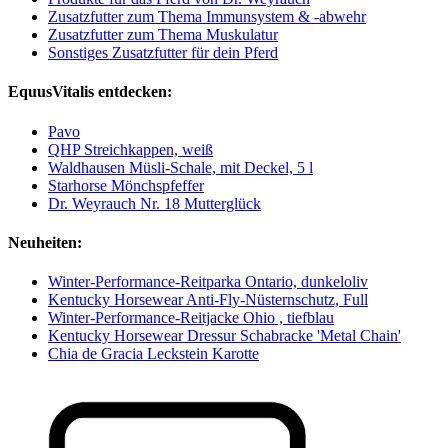
Zusatzfutter zum Thema Immunsystem & -abwehr
Zusatzfutter zum Thema Muskulatur
Sonstiges Zusatzfutter für dein Pferd
EquusVitalis entdecken:
Pavo
QHP Streichkappen, weiß
Waldhausen Müsli-Schale, mit Deckel, 5 l
Starhorse Mönchspfeffer
Dr. Weyrauch Nr. 18 Mutterglück
Neuheiten:
Winter-Performance-Reitparka Ontario, dunkeloliv
Kentucky Horsewear Anti-Fly-Nüsternschutz, Full
Winter-Performance-Reitjacke Ohio , tiefblau
Kentucky Horsewear Dressur Schabracke 'Metal Chain'
Chia de Gracia Leckstein Karotte