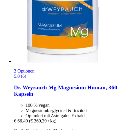
3 Optionen
5.0 (6)
Dr. Weyrauch
Mg Magnesium Human, 360
Kapseln
100 % vegan
Magnesiumbisglycinat & -tricitrat
Optimiert mit Astragalus Extrakt
€ 66,49
(€ 369,39 / kg)