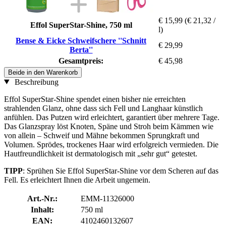
€ 15,99
(€ 21,32 /
Effol SuperStar-Shine, 750 ml
l)
Bense & Eicke Schweifschere ''Schnitt
€ 29,99
Berta''
Gesamtpreis:
€ 45,98
Beide in den Warenkorb
Beschreibung
Effol SuperStar-Shine spendet einen bisher nie erreichten
strahlenden Glanz, ohne dass sich Fell und Langhaar künstlich
anfühlen. Das Putzen wird erleichtert, garantiert über mehrere Tage.
Das Glanzspray löst Knoten, Späne und Stroh beim Kämmen wie
von allein – Schweif und Mähne bekommen Sprungkraft und
Volumen. Sprödes, trockenes Haar wird erfolgreich vermieden. Die
Hautfreundlichkeit ist dermatologisch mit „sehr gut“ getestet.
TIPP
: Sprühen Sie Effol SuperStar-Shine vor dem Scheren auf das
Fell. Es erleichtert Ihnen die Arbeit ungemein.
Art.-Nr.:
EMM-11326000
Inhalt:
750 ml
EAN:
4102460132607