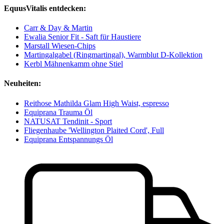
EquusVitalis entdecken:
Carr & Day & Martin
Ewalia Senior Fit - Saft für Haustiere
Marstall Wiesen-Chips
Martingalgabel (Ringmartingal), Warmblut D-Kollektion
Kerbl Mähnenkamm ohne Stiel
Neuheiten:
Reithose Mathilda Glam High Waist, espresso
Equiprana Trauma Öl
NATUSAT Tendinit - Sport
Fliegenhaube 'Wellington Plaited Cord', Full
Equiprana Entspannungs Öl