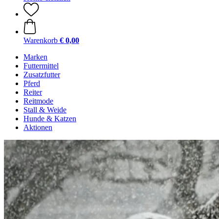
Warenkorb
€ 0,00
Marken
Futtermittel
Zusatzfutter
Pferd
Reiter
Reitmode
Stall & Weide
Hunde & Katzen
Aktionen