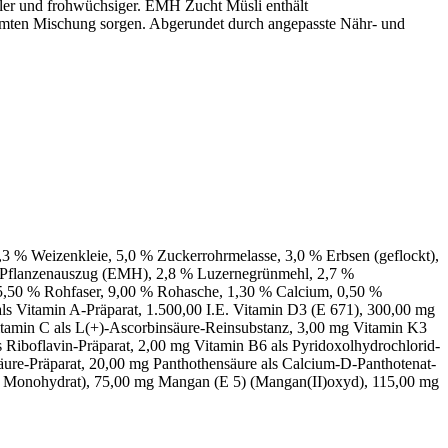
taler und frohwüchsiger. EMH Zucht Müsli enthält
esamten Mischung sorgen. Abgerundet durch angepasste Nähr- und
,3 % Weizenkleie, 5,0 % Zuckerrohrmelasse, 3,0 % Erbsen (geflockt),
er Pflanzenauszug (EMH), 2,8 % Luzernegrünmehl, 2,7 %
t, 5,50 % Rohfaser, 9,00 % Rohasche, 1,30 % Calcium, 0,50 %
ls Vitamin A-Präparat, 1.500,00 I.E. Vitamin D3 (E 671), 300,00 mg
 Vitamin C als L(+)-Ascorbinsäure-Reinsubstanz, 3,00 mg Vitamin K3
Riboflavin-Präparat, 2,00 mg Vitamin B6 als Pyridoxolhydrochlorid-
säure-Präparat, 20,00 mg Panthothensäure als Calcium-D-Panthotenat-
lfat, Monohydrat), 75,00 mg Mangan (E 5) (Mangan(II)oxyd), 115,00 mg