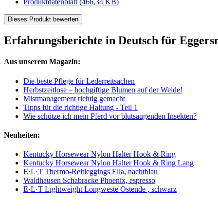
Produktdatenblatt
(466,34 KB)
Dieses Produkt bewerten
Erfahrungsberichte in Deutsch für Egge
Aus unserem Magazin:
Die beste Pflege für Lederreitsachen
Herbstzeitlose – hochgiftige Blumen auf der Weide!
Mistmanagement richtig gemacht
Tipps für die richtige Haltung - Teil 1
Wie schütze ich mein Pferd vor blutsaugenden Insekten?
Neuheiten:
Kentucky Horsewear Nylon Halter Hook & Ring
Kentucky Horsewear Nylon Halter Hook & Ring Lang
E·L·T Thermo-Reitleggings Ella, nachtblau
Waldhausen Schabracke Phoenix, espresso
E·L·T Lightweight Longweste Ostende , schwarz