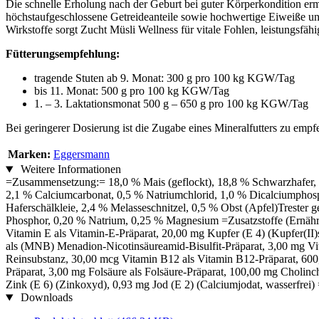
Die schnelle Erholung nach der Geburt bei guter Körperkondition erm
höchstaufgeschlossene Getreideanteile sowie hochwertige Eiweiße un
Wirkstoffe sorgt Zucht Müsli Wellness für vitale Fohlen, leistungsfäh
Fütterungsempfehlung:
tragende Stuten ab 9. Monat: 300 g pro 100 kg KGW/Tag
bis 11. Monat: 500 g pro 100 kg KGW/Tag
1. – 3. Laktationsmonat 500 g – 650 g pro 100 kg KGW/Tag
Bei geringerer Dosierung ist die Zugabe eines Mineralfutters zu emp
Marken:
Eggersmann
Weitere Informationen
=Zusammensetzung:= 18,0 % Mais (geflockt), 18,8 % Schwarzhafer, 15
2,1 % Calciumcarbonat, 0,5 % Natriumchlorid, 1,0 % Dicalciumphos
Haferschälkleie, 2,4 % Melasseschnitzel, 0,5 % Obst (Apfel)Trester 
Phosphor, 0,20 % Natrium, 0,25 % Magnesium =Zusatzstoffe (Ernährun
Vitamin E als Vitamin-E-Präparat, 20,00 mg Kupfer (E 4) (Kupfer(II)
als (MNB) Menadion-Nicotinsäureamid-Bisulfit-Präparat, 3,00 mg Vi
Reinsubstanz, 30,00 mcg Vitamin B12 als Vitamin B12-Präparat, 600,
Präparat, 3,00 mg Folsäure als Folsäure-Präparat, 100,00 mg Cholinc
Zink (E 6) (Zinkoxyd), 0,93 mg Jod (E 2) (Calciumjodat, wasserfrei)
Downloads