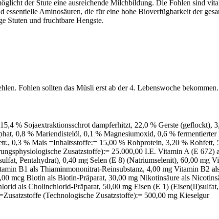
öglicht der Stute eine ausreichende Milchbildung. Die Fohlen sind vi
d essentielle Aminosäuren, die für eine hohe Bioverfügbarkeit der g
ige Stuten und fruchtbare Hengste.
fehlen. Fohlen sollten das Müsli erst ab der 4. Lebenswoche bekommen.
,4 % Sojaextraktionsschrot dampferhitzt, 22,0 % Gerste (geflockt), 3
phat, 0,8 % Mariendistelöl, 0,1 % Magnesiumoxid, 0,6 % fermentiert
getr., 0,3 % Mais =Inhaltsstoffe:= 15,00 % Rohprotein, 3,20 % Rohfet
gsphysiologische Zusatzstoffe):= 25.000,00 I.E. Vitamin A (E 672) a
sulfat, Pentahydrat), 0,40 mg Selen (E 8) (Natriumselenit), 60,00 mg
tamin B1 als Thiaminmononitrat-Reinsubstanz, 4,00 mg Vitamin B2 als 
00 mcg Biotin als Biotin-Präparat, 30,00 mg Nikotinsäure als Nicotin
hlorid als Cholinchlorid-Präparat, 50,00 mg Eisen (E 1) (Eisen(II)su
 =Zusatzstoffe (Technologische Zusatzstoffe):= 500,00 mg Kieselgur