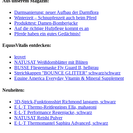
Aus unserem Magazin:
Darmsanierung: neuer Aufbau der Darmflora
Winterzeit – Schnupfenzeit auch beim Pferd
Produkttest: Damen-Bomberjacke
Auf die richtige Hufpflege kommt es an
Pferde haben ein gutes Gedächtnis!
EquusVitalis entdecken:
leovet
NATUSAT Weißdornblätter mit Blüten
BUSSE Fliegenmaske Fly Guard II, hellgrau
Streichkappen ''BOUNCE GLITTER'' schwarz/schwarz
Equine America Everyday Vitamin & Mineral Supplement
Neuheiten:
3D-Strick-Funktionsshirt Richmond langarm, schwarz
E·L·T Thermo-Reitleggings Ella, mahagoni
E·L·T Performance Regenjacke, schwarz
NATUSAT Reishi Pulver
E·L·T Thermomantel Saphira Advanced, schwarz