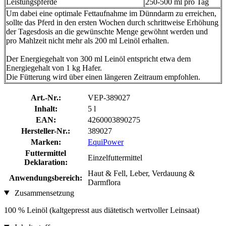
Leistungspferde
250-500 ml pro Tag
Um dabei eine optimale Fettaufnahme im Dünndarm zu erreichen,
sollte das Pferd in den ersten Wochen durch schrittweise Erhöhung
der Tagesdosis an die gewünschte Menge gewöhnt werden und
pro Mahlzeit nicht mehr als 200 ml Leinöl erhalten.
Der Energiegehalt von 300 ml Leinöl entspricht etwa dem
Energiegehalt von 1 kg Hafer.
Die Fütterung wird über einen längeren Zeitraum empfohlen.
Art.-Nr.:
VEP-389027
Inhalt:
5 l
EAN:
4260003890275
Hersteller-Nr.:
389027
Marken:
EquiPower
Futtermittel
Einzelfuttermittel
Deklaration:
Haut & Fell, Leber, Verdauung &
Anwendungsbereich:
Darmflora
Zusammensetzung
100 % Leinöl (kaltgepresst aus diätetisch wertvoller Leinsaat)