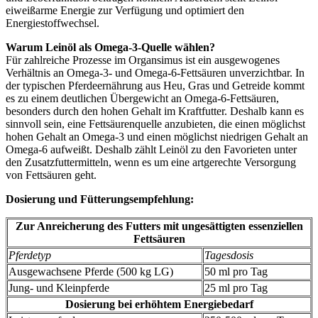
eiweißarme Energie zur Verfügung und optimiert den
Energiestoffwechsel.
Warum Leinöl als Omega-3-Quelle wählen?
Für zahlreiche Prozesse im Organsimus ist ein ausgewogenes
Verhältnis an Omega-3- und Omega-6-Fettsäuren unverzichtbar. In
der typischen Pferdeernährung aus Heu, Gras und Getreide kommt
es zu einem deutlichen Übergewicht an Omega-6-Fettsäuren,
besonders durch den hohen Gehalt im Kraftfutter. Deshalb kann es
sinnvoll sein, eine Fettsäurenquelle anzubieten, die einen möglichst
hohen Gehalt an Omega-3 und einen möglichst niedrigen Gehalt an
Omega-6 aufweißt. Deshalb zählt Leinöl zu den Favorieten unter
den Zusatzfuttermitteln, wenn es um eine artgerechte Versorgung
von Fettsäuren geht.
Dosierung und Fütterungsempfehlung:
Zur Anreicherung des Futters mit ungesättigten essenziellen
Fettsäuren
Pferdetyp
Tagesdosis
Ausgewachsene Pferde (500 kg LG)
50 ml pro Tag
Jung- und Kleinpferde
25 ml pro Tag
Dosierung bei erhöhtem Energiebedarf