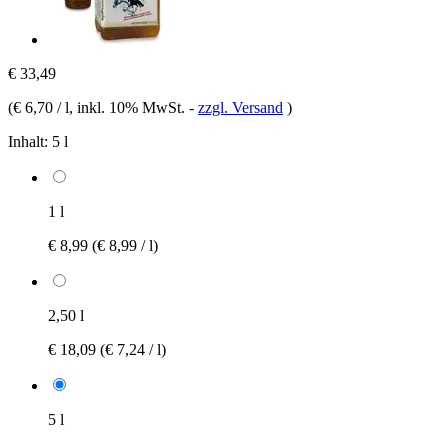
€ 33,49
(
€ 6,70 / l
, inkl. 10% MwSt.
-
zzgl. Versand
)
Inhalt:
5 l
1 l
€ 8,99
(€ 8,99 / l)
2,50 l
€ 18,09
(€ 7,24 / l)
5 l