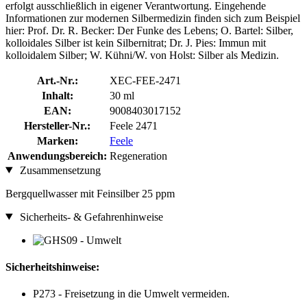
erfolgt ausschließlich in eigener Verantwortung. Eingehende
Informationen zur modernen Silbermedizin finden sich zum Beispiel
hier: Prof. Dr. R. Becker: Der Funke des Lebens; O. Bartel: Silber,
kolloidales Silber ist kein Silbernitrat; Dr. J. Pies: Immun mit
kolloidalem Silber; W. Kühni/W. von Holst: Silber als Medizin.
Art.-Nr.:
XEC-FEE-2471
Inhalt:
30 ml
EAN:
9008403017152
Hersteller-Nr.:
Feele 2471
Marken:
Feele
Anwendungsbereich:
Regeneration
Zusammensetzung
Bergquellwasser mit Feinsilber 25 ppm
Sicherheits- & Gefahrenhinweise
Sicherheitshinweise:
P273 - Freisetzung in die Umwelt vermeiden.