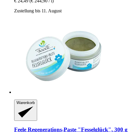
€ 24,49
(€ 244,90 / l)
Zustellung bis 11. August
Warenkorb
Feele
Regenerations-​Paste "Fesselglück", 300 g