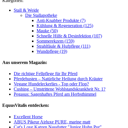
Kategorien:
Stall & Weide
Die Stallapotheke
Anti-Knabber Produkte (7)
Kühlung & Regeneration (125)
Mauke (50)
Schnelle Hilfe & Desinfektion (107)
Sommerekzem (159)
Strahlfäule & Hufpflege (111)
Wundpflege (19)
Aus unserem Magazin:
Die richtige Fellpflege für Ihr Pferd
Pferdehusten – Natürliche Heilung durch Kräuter
Vegane Hundeleckerlies - Top oder Flop?
Cushing – Umstrittene Wohlstandskrankheit Nr. 1?
Pegasus: Sagenhaftes Pferd am Herbsthimmel
EquusVitalis entdecken:
Excellent Horse
ABUS Pikeur Airluxe PURE, marine matt
Cat's Love Katzen Nassfutter "Junior Huhn Pur"