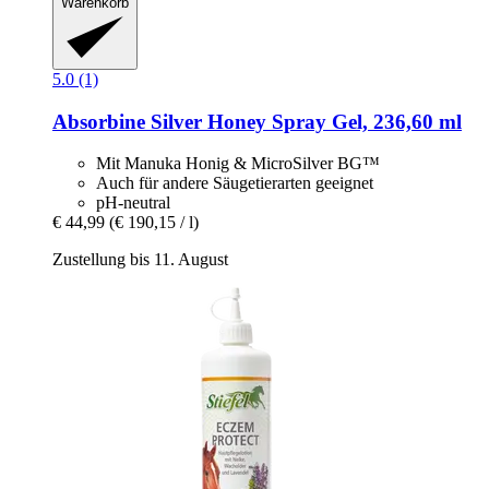
Warenkorb
5.0 (1)
Absorbine
Silver Honey Spray Gel, 236,60 ml
Mit Manuka Honig & MicroSilver BG™
Auch für andere Säugetierarten geeignet
pH-neutral
€ 44,99
(€ 190,15 / l)
Zustellung bis 11. August