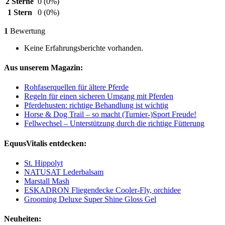
2 Sterne
0
(0%)
1 Stern
0
(0%)
1
Bewertung
Keine Erfahrungsberichte vorhanden.
Aus unserem Magazin:
Rohfaserquellen für ältere Pferde
Regeln für einen sicheren Umgang mit Pferden
Pferdehusten: richtige Behandlung ist wichtig
Horse & Dog Trail – so macht (Turnier-)Sport Freude!
Fellwechsel – Unterstützung durch die richtige Fütterung
EquusVitalis entdecken:
St. Hippolyt
NATUSAT Lederbalsam
Marstall Mash
ESKADRON Fliegendecke Cooler-Fly, orchidee
Grooming Deluxe Super Shine Gloss Gel
Neuheiten: