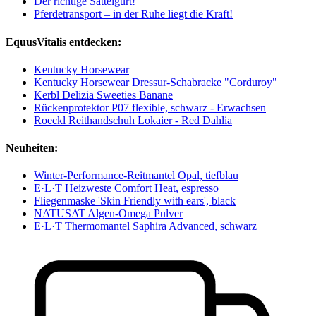
Der richtige Sattelgurt!
Pferdetransport – in der Ruhe liegt die Kraft!
EquusVitalis entdecken:
Kentucky Horsewear
Kentucky Horsewear Dressur-Schabracke "Corduroy"
Kerbl Delizia Sweeties Banane
Rückenprotektor P07 flexible, schwarz - Erwachsen
Roeckl Reithandschuh Lokaier - Red Dahlia
Neuheiten:
Winter-Performance-Reitmantel Opal, tiefblau
E·L·T Heizweste Comfort Heat, espresso
Fliegenmaske 'Skin Friendly with ears', black
NATUSAT Algen-Omega Pulver
E·L·T Thermomantel Saphira Advanced, schwarz