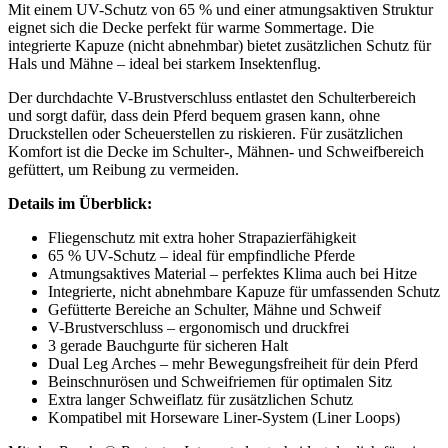
Mit einem UV-Schutz von 65 % und einer atmungsaktiven Struktur
eignet sich die Decke perfekt für warme Sommertage. Die
integrierte Kapuze (nicht abnehmbar) bietet zusätzlichen Schutz für
Hals und Mähne – ideal bei starkem Insektenflug.
Der durchdachte V-Brustverschluss entlastet den Schulterbereich
und sorgt dafür, dass dein Pferd bequem grasen kann, ohne
Druckstellen oder Scheuerstellen zu riskieren. Für zusätzlichen
Komfort ist die Decke im Schulter-, Mähnen- und Schweifbereich
gefüttert, um Reibung zu vermeiden.
Details im Überblick:
Fliegenschutz mit extra hoher Strapazierfähigkeit
65 % UV-Schutz – ideal für empfindliche Pferde
Atmungsaktives Material – perfektes Klima auch bei Hitze
Integrierte, nicht abnehmbare Kapuze für umfassenden Schutz
Gefütterte Bereiche an Schulter, Mähne und Schweif
V-Brustverschluss – ergonomisch und druckfrei
3 gerade Bauchgurte für sicheren Halt
Dual Leg Arches – mehr Bewegungsfreiheit für dein Pferd
Beinschnurösen und Schweifriemen für optimalen Sitz
Extra langer Schweiflatz für zusätzlichen Schutz
Kompatibel mit Horseware Liner-System (Liner Loops)