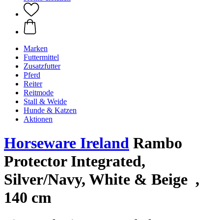
Marken
Futtermittel
Zusatzfutter
Pferd
Reiter
Reitmode
Stall & Weide
Hunde & Katzen
Aktionen
Horseware Ireland
Rambo
Protector Integrated,
Silver/Navy, White & Beige ,
140 cm