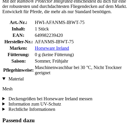
Mit der
Rambo® Protector Integrated
entscheidest du dich für eine
der robustesten und durchdachtesten Fliegendecken auf dem Markt.
Entwickelt für Pferde, die mehr als nur Standard benötigen.
Art.-Nr.:
HWI-AFANMS-IBWT-75
Inhalt:
1 Stück
EAN:
649982239420
Hersteller-Nr.:
AFANMS-IBWT-75
Marken:
Horseware Ireland
Fütterung:
0 g (keine Fütterung)
Saison:
Sommer, Frühjahr
Maschinenwaschbar bei 30 °C, Nicht Trockner
Pflegehinweise:
geeignet
Material
Mesh
Deckengrößen bei Horseware Ireland messen
Information zum UV-Schutz
Rechtliche Informationen
Passend dazu