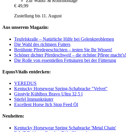
Zur Wand- & Rohrmontage
€ 49,99
Zustellung bis 11. August
Aus unserem Magazin:
Teufelskralle – Natürliche Hilfe bei Gelenkproblemen
Die Wahl des richtigen Futters
Berühmte Pferdegeschichten – testen Sie Ihr Wissen!
Schöner dichter Pferdeschweif – die richtige Pflege macht’s!
Die Rolle von essentiellen Fettsäuren bei der Fütterung
EquusVitalis entdecken:
VEREDUS
Kentucky Horsewear Spring-Schabracke "Velvet"
Giostyle Kühlbox Bravo Ultra 32,5 l
Stiefel Immunkräuter
Excellent Horse Itch Stop Feed Öl
Neuheiten:
Kentucky Horsewear Spring Schabracke 'Metal Chain'