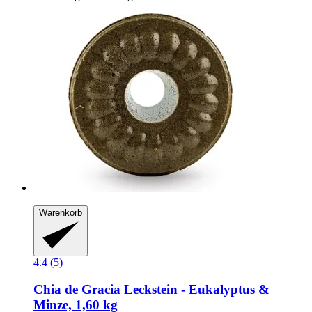
Warenkorb
4.4 (5)
Chia de Gracia
Leckstein -​ Eukalyptus &
Minze, 1,60 kg