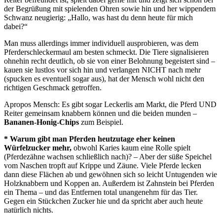
der Begrüßung mit spielenden Ohren sowie hin und her wippendem
Schwanz neugierig: „Hallo, was hast du denn heute für mich
dabei?“
Man muss allerdings immer individuell ausprobieren, was dem
Pferderschleckermaul am besten schmeckt. Die Tiere signalisieren
ohnehin recht deutlich, ob sie von einer Belohnung begeistert sind –
kauen sie lustlos vor sich hin und verlangen NICHT nach mehr
(spucken es eventuell sogar aus), hat der Mensch wohl nicht den
richtigen Geschmack getroffen.
Apropos Mensch: Es gibt sogar Leckerlis am Markt, die Pferd UND
Reiter gemeinsam knabbern können und die beiden munden –
Bananen-Honig-Chips
zum Beispiel.
* Warum gibt man Pferden heutzutage eher keinen
Würfelzucker mehr,
obwohl Karies kaum eine Rolle spielt
(Pferdezähne wachsen schließlich nach)? – Aber der süße Speichel
vom Naschen tropft auf Krippe und Zäune. Viele Pferde lecken
dann diese Flächen ab und gewöhnen sich so leicht Untugenden wie
Holzknabbern und Koppen an. Außerdem ist Zahnstein bei Pferden
ein Thema – und das Entfernen total unangenehm für das Tier.
Gegen ein Stückchen Zucker hie und da spricht aber auch heute
natürlich nichts.