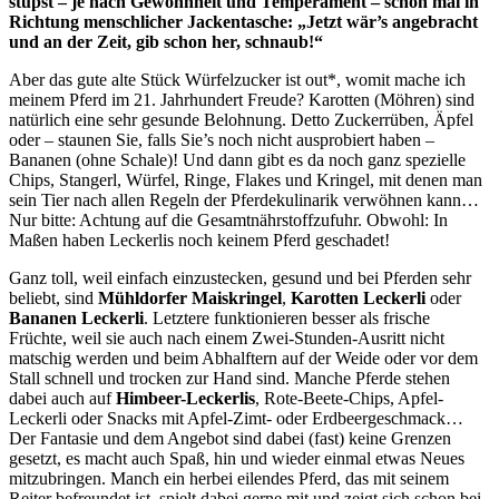
stupst – je nach Gewohnheit und Temperament – schon mal in
Richtung menschlicher Jackentasche: „Jetzt wär’s angebracht
und an der Zeit, gib schon her, schnaub!“
Aber das gute alte Stück Würfelzucker ist out*, womit mache ich
meinem Pferd im 21. Jahrhundert Freude? Karotten (Möhren) sind
natürlich eine sehr gesunde Belohnung. Detto Zuckerrüben, Äpfel
oder – staunen Sie, falls Sie’s noch nicht ausprobiert haben –
Bananen (ohne Schale)! Und dann gibt es da noch ganz spezielle
Chips, Stangerl, Würfel, Ringe, Flakes und Kringel, mit denen man
sein Tier nach allen Regeln der Pferdekulinarik verwöhnen kann…
Nur bitte: Achtung auf die Gesamtnährstoffzufuhr. Obwohl: In
Maßen haben Leckerlis noch keinem Pferd geschadet!
Ganz toll, weil einfach einzustecken, gesund und bei Pferden sehr
beliebt, sind
Mühldorfer Maiskringel
,
Karotten Leckerli
oder
Bananen Leckerli
. Letztere funktionieren besser als frische
Früchte, weil sie auch nach einem Zwei-Stunden-Ausritt nicht
matschig werden und beim Abhalftern auf der Weide oder vor dem
Stall schnell und trocken zur Hand sind. Manche Pferde stehen
dabei auch auf
Himbeer-Leckerlis
, Rote-Beete-Chips, Apfel-
Leckerli oder Snacks mit Apfel-Zimt- oder Erdbeergeschmack…
Der Fantasie und dem Angebot sind dabei (fast) keine Grenzen
gesetzt, es macht auch Spaß, hin und wieder einmal etwas Neues
mitzubringen. Manch ein herbei eilendes Pferd, das mit seinem
Reiter befreundet ist, spielt dabei gerne mit und zeigt sich schon bei