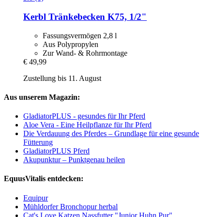
Kerbl
Tränkebecken K75, 1/2"
Fassungsvermögen 2,8 l
Aus Polypropylen
Zur Wand- & Rohrmontage
€ 49,99
Zustellung bis 11. August
Aus unserem Magazin:
GladiatorPLUS - gesundes für Ihr Pferd
Aloe Vera - Eine Heilpflanze für Ihr Pferd
Die Verdauung des Pferdes – Grundlage für eine gesunde
Fütterung
GladiatorPLUS Pferd
Akupunktur – Punktgenau heilen
EquusVitalis entdecken:
Equipur
Mühldorfer Bronchopur herbal
Cat's Love Katzen Nassfutter "Junior Huhn Pur"