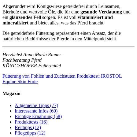
Abgerundet wird Königswiese getreidefrei durch Leinsamen,
Bierhefe und wertvolle Öle, die für eine
gesunde Verdauung
und
ein
glänzendes Fell
sorgen. Es ist voll
vitaminisiert und
mineralisiert
und bietet alles, was das Pferd braucht.
Die getreidefreie Fütterung repräsentiert einen Ansatz, der die
natürlichen Bedürfnisse der Pferde in den Mittelpunkt stellt.
Herzlichst Anna Maria Rumer
Fachberatung Pferd
KÖNIGSHOFER Futtermittel
Fütterung von Fohlen und Zuchstuten
Produkttest: IROSTOL
Equine Skin Forte
Magazin
Allgemeine Tipps
(77)
Interessante Infos
(60)
Richtige Ernährung
(58)
Produkttests
(16)
Reittipps
(12)
Pflegetipps
(12)