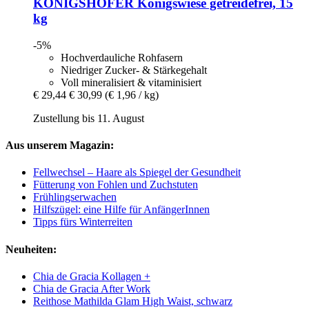
KÖNIGSHOFER
Königswiese getreidefrei, 15
kg
-5%
Hochverdauliche Rohfasern
Niedriger Zucker- & Stärkegehalt
Voll mineralisiert & vitaminisiert
€ 29,44
€ 30,99
(€ 1,96 / kg)
Zustellung bis 11. August
Aus unserem Magazin:
Fellwechsel – Haare als Spiegel der Gesundheit
Fütterung von Fohlen und Zuchstuten
Frühlingserwachen
Hilfszügel: eine Hilfe für AnfängerInnen
Tipps fürs Winterreiten
Neuheiten:
Chia de Gracia Kollagen +
Chia de Gracia After Work
Reithose Mathilda Glam High Waist, schwarz