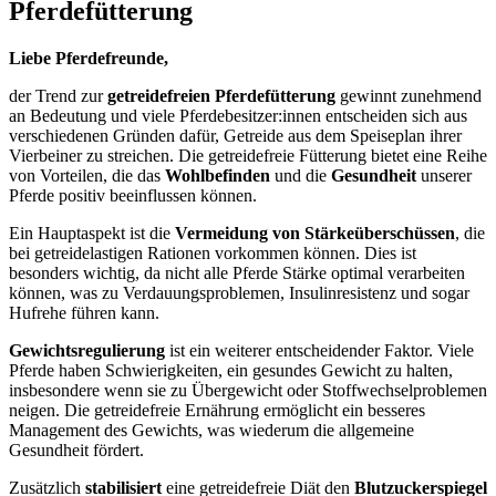
Pferdefütterung
Liebe Pferdefreunde,
der Trend zur
getreidefreien Pferdefütterung
gewinnt zunehmend
an Bedeutung und viele Pferdebesitzer:innen entscheiden sich aus
verschiedenen Gründen dafür, Getreide aus dem Speiseplan ihrer
Vierbeiner zu streichen. Die getreidefreie Fütterung bietet eine Reihe
von Vorteilen, die das
Wohlbefinden
und die
Gesundheit
unserer
Pferde positiv beeinflussen können.
Ein Hauptaspekt ist die
Vermeidung von Stärkeüberschüssen
, die
bei getreidelastigen Rationen vorkommen können. Dies ist
besonders wichtig, da nicht alle Pferde Stärke optimal verarbeiten
können, was zu Verdauungsproblemen, Insulinresistenz und sogar
Hufrehe führen kann.
Gewichtsregulierung
ist ein weiterer entscheidender Faktor. Viele
Pferde haben Schwierigkeiten, ein gesundes Gewicht zu halten,
insbesondere wenn sie zu Übergewicht oder Stoffwechselproblemen
neigen. Die getreidefreie Ernährung ermöglicht ein besseres
Management des Gewichts, was wiederum die allgemeine
Gesundheit fördert.
Zusätzlich
stabilisiert
eine getreidefreie Diät den
Blutzuckerspiegel