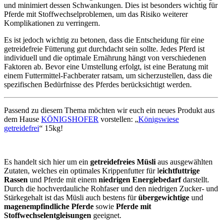
und minimiert dessen Schwankungen. Dies ist besonders wichtig für
Pferde mit Stoffwechselproblemen, um das Risiko weiterer
Komplikationen zu verringern.
Es ist jedoch wichtig zu betonen, dass die Entscheidung für eine
getreidefreie Fütterung gut durchdacht sein sollte. Jedes Pferd ist
individuell und die optimale Ernährung hängt von verschiedenen
Faktoren ab. Bevor eine Umstellung erfolgt, ist eine Beratung mit
einem Futtermittel-Fachberater ratsam, um sicherzustellen, dass die
spezifischen Bedürfnisse des Pferdes berücksichtigt werden.
Passend zu diesem Thema möchten wir euch ein neues Produkt aus
dem Hause
KÖNIGSHOFER
vorstellen: „
Königswiese
getreidefrei
“ 15kg!
Es handelt sich hier um ein
getreidefreies Müsli
aus ausgewählten
Zutaten, welches ein optimales Krippenfutter für l
eichtfuttrige
Rassen
und Pferde mit einem
niedrigen Energiebedarf
darstellt.
Durch die hochverdauliche Rohfaser und den niedrigen Zucker- und
Stärkegehalt ist das Müsli auch bestens für
übergewichtige
und
magenempfindliche Pferde
sowie
Pferde mit
Stoffwechselentgleisungen
geeignet.