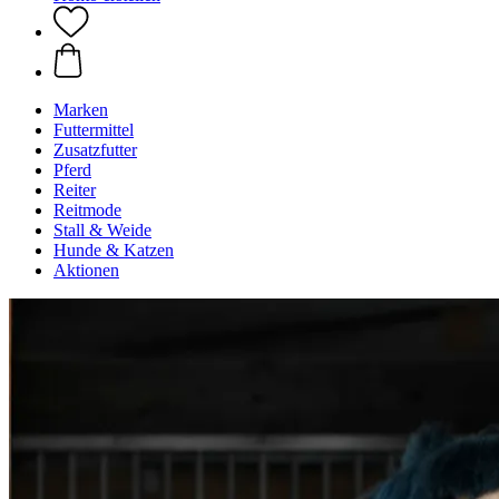
Marken
Futtermittel
Zusatzfutter
Pferd
Reiter
Reitmode
Stall & Weide
Hunde & Katzen
Aktionen