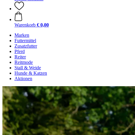
Warenkorb
€ 0,00
Marken
Futtermittel
Zusatzfutter
Pferd
Reiter
Reitmode
Stall & Weide
Hunde & Katzen
Aktionen