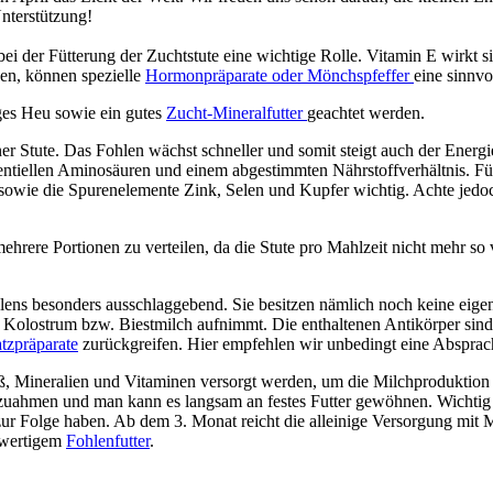
Unterstützung!
 der Fütterung der Zuchtstute eine wichtige Rolle. Vitamin E wirkt sic
den, können spezielle
Hormonpräparate oder Mönchspfeffer
eine sinnvo
iges Heu sowie ein gutes
Zucht-Mineralfutter
geachtet werden.
ner Stute. Das Fohlen wächst schneller und somit steigt auch der Ener
ssentiellen Aminosäuren und einem abgestimmten Nährstoffverhältnis. 
wie die Spurenelemente Zink, Selen und Kupfer wichtig. Achte jedoch 
uf mehrere Portionen zu verteilen, da die Stute pro Mahlzeit nicht meh
hlens besonders ausschlaggebend. Sie besitzen nämlich noch keine eig
urt Kolostrum bzw. Biestmilch aufnimmt. Die enthaltenen Antikörper si
tzpräparate
zurückgreifen. Hier empfehlen wir unbedingt eine Absprach
ß, Mineralien und Vitaminen versorgt werden, um die Milchproduktion 
hzuahmen und man kann es langsam an festes Futter gewöhnen. Wichtig 
ur Folge haben. Ab dem 3. Monat reicht die alleinige Versorgung mit 
chwertigem
Fohlenfutter
.