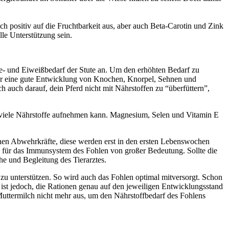
h positiv auf die Fruchtbarkeit aus, aber auch Beta-Carotin und Zink
lle Unterstützung sein.
gie- und Eiweißbedarf der Stute an. Um den erhöhten Bedarf zu
Für eine gute Entwicklung von Knochen, Knorpel, Sehnen und
auch darauf, dein Pferd nicht mit Nährstoffen zu “überfüttern”,
r so viele Nährstoffe aufnehmen kann. Magnesium, Selen und Vitamin E
enen Abwehrkräfte, diese werden erst in den ersten Lebenswochen
nd für das Immunsystem des Fohlen von großer Bedeutung. Sollte die
e und Begleitung des Tierarztes.
zu unterstützen. So wird auch das Fohlen optimal mitversorgt. Schon
ist jedoch, die Rationen genau auf den jeweiligen Entwicklungsstand
Muttermilch nicht mehr aus, um den Nährstoffbedarf des Fohlens