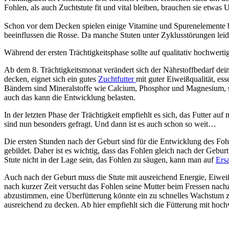
Fohlen, als auch Zuchtstute fit und vital bleiben, brauchen sie etwas 
Schon
vor dem Decken spielen einige Vitamine und Spurenelemente bei
beeinflussen die Rosse. Da manche Stuten unter Zyklusstörungen lei
Während der ersten Trächtigkeitsphase sollte auf qualitativ hochwert
Ab dem 8. Trächtigkeitsmonat verändert sich der Nährstoffbedarf dei
decken, eignet sich ein gutes
Zuchtfutter
mit guter Eiweißqualität, e
Bändern sind Mineralstoffe wie Calcium, Phosphor und Magnesium, so
auch das kann die Entwicklung belasten.
In der letzten Phase der Trächtigkeit empfiehlt es sich, das Futter a
sind nun besonders gefragt. Und dann ist es auch schon so weit…
Die ersten Stunden nach der Geburt sind für die Entwicklung des Fo
gebildet. Daher ist es wichtig, dass das Fohlen gleich nach der Geb
Stute nicht in der Lage sein, das Fohlen zu säugen, kann man auf
Ersa
Auch nach der Geburt muss die Stute mit ausreichend Energie, Eiwei
nach kurzer Zeit versucht das Fohlen seine Mutter beim Fressen nac
abzustimmen, eine Überfütterung könnte ein zu schnelles Wachstum z
ausreichend zu decken. Ab hier empfiehlt sich die Fütterung mit ho