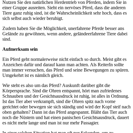
Nutzen Sie den natürlichen Herdentrieb von Pferden, indem Sie in
einer Gruppe ausreiten. Sieht ein nervöses Pferd, dass die anderen
Tiere ganz ruhig sind, ist die Wahrscheinlichkeit sehr hoch, dass es
sich selbst auch wieder beruhigt.
Zudem haben Sie die Möglichkeit, unerfahrene Pferde besser ans
Gelände zu gewöhnen, wenn andere, geländeerfahrene Tiere dabei
sind.
Aufmerksam sein
Ein Pferd geht normalerweise nicht einfach so durch. Meist gibt es
Anzeichen dafür und darauf kann man achten. Als ReiterIn sollte
man immer versuchen, das Pferd und seine Bewegungen zu spüren.
Umgekehrt ist es nämlich gleich.
Wie steht es also um das Pferd? Auskunft darüber gibt die
Körpersprache. Sind die Ohren entspannt, hört man zufriedenes
Schnauben und der Gesichtsausdruck ist ruhig, ist alles in Ordnung.
Ist das Tier aber verkrampft, sind die Ohren spitz nach vorne
gerichtet oder bewegen sie sich ständig und wird der Kopf steif nach
oben gehalten? Dann ist das Pferd angespannt. Bläht das Tier auch
noch die Nüstern und hat einen panischen Gesichtsausdruck, dauert
es nicht mehr lange und man ist nur mehr Passagier.
In einer solchen Situation hat man oft nur Sekunden, um zu