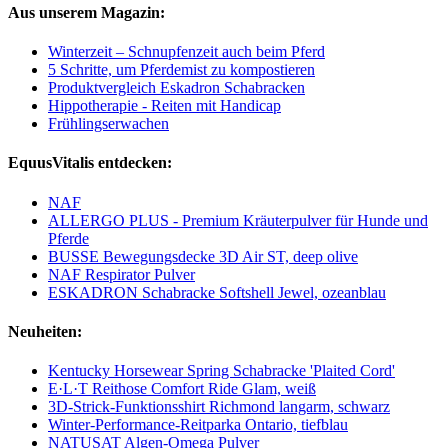
Aus unserem Magazin:
Winterzeit – Schnupfenzeit auch beim Pferd
5 Schritte, um Pferdemist zu kompostieren
Produktvergleich Eskadron Schabracken
Hippotherapie - Reiten mit Handicap
Frühlingserwachen
EquusVitalis entdecken:
NAF
ALLERGO PLUS - Premium Kräuterpulver für Hunde und
Pferde
BUSSE Bewegungsdecke 3D Air ST, deep olive
NAF Respirator Pulver
ESKADRON Schabracke Softshell Jewel, ozeanblau
Neuheiten:
Kentucky Horsewear Spring Schabracke 'Plaited Cord'
E·L·T Reithose Comfort Ride Glam, weiß
3D-Strick-Funktionsshirt Richmond langarm, schwarz
Winter-Performance-Reitparka Ontario, tiefblau
NATUSAT Algen-Omega Pulver