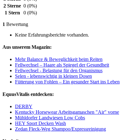
2 Sterne
0
(0%)
1 Stern
0
(0%)
1
Bewertung
Keine Erfahrungsberichte vorhanden.
Aus unserem Magazin:
Mehr Balance & Beweglichkeit beim Reiten
Fellwechsel – Haare als Spiegel der Gesundheit
Fellwechsel - Belastung für den Organismus
Selen - lebenswichtig in kleinen Dosen
Fütterung von Fohlen – Ein gesunder Start ins Leben
EquusVitalis entdecken:
DERBY
Kentucky Horsewear Arbeitsgamaschen "Air" vorne
Mühldorfer Landwiesen Low Cobs
HEY Sport Decken Wash
Zedan Fleck-Weg Shampoo/Expressreinigung