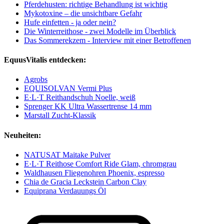
Pferdehusten: richtige Behandlung ist wichtig
Mykotoxine – die unsichtbare Gefahr
Hufe einfetten - ja oder nein?
Die Winterreithose - zwei Modelle im Überblick
Das Sommerekzem - Interview mit einer Betroffenen
EquusVitalis entdecken:
Agrobs
EQUISOLVAN Vermi Plus
E·L·T Reithandschuh Noelle, weiß
Sprenger KK Ultra Wassertrense 14 mm
Marstall Zucht-Klassik
Neuheiten:
NATUSAT Maitake Pulver
E·L·T Reithose Comfort Ride Glam, chromgrau
Waldhausen Fliegenohren Phoenix, espresso
Chia de Gracia Leckstein Carbon Clay
Equiprana Verdauungs Öl