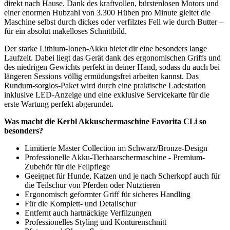
direkt nach Hause. Dank des kraftvollen, bürstenlosen Motors und
einer enormen Hubzahl von 3.300 Hüben pro Minute gleitet die
Maschine selbst durch dickes oder verfilztes Fell wie durch Butter –
für ein absolut makelloses Schnittbild.
Der starke Lithium-Ionen-Akku bietet dir eine besonders lange
Laufzeit. Dabei liegt das Gerät dank des ergonomischen Griffs und
des niedrigen Gewichts perfekt in deiner Hand, sodass du auch bei
längeren Sessions völlig ermüdungsfrei arbeiten kannst. Das
Rundum-sorglos-Paket wird durch eine praktische Ladestation
inklusive LED-Anzeige und eine exklusive Servicekarte für die
erste Wartung perfekt abgerundet.
Was macht die Kerbl Akkuschermaschine Favorita CLi so
besonders?
Limitierte Master Collection im Schwarz/Bronze-Design
Professionelle Akku-Tierhaarschermaschine - Premium-
Zubehör für die Fellpflege
Geeignet für Hunde, Katzen und je nach Scherkopf auch für
die Teilschur von Pferden oder Nutztieren
Ergonomisch geformter Griff für sicheres Handling
Für die Komplett- und Detailschur
Entfernt auch hartnäckige Verfilzungen
Professionelles Styling und Konturenschnitt