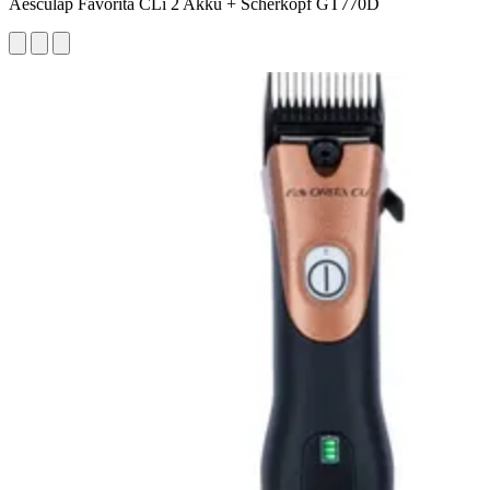
Aesculap Favorita CLi 2 Akku + Scherkopf GT770D