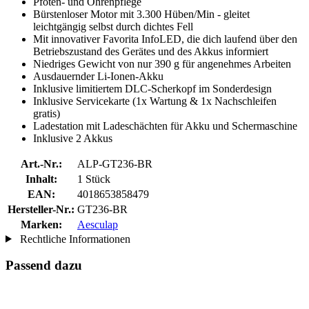
Pfoten- und Ohrenpflege
Bürstenloser Motor mit 3.300 Hüben/Min - gleitet
leichtgängig selbst durch dichtes Fell
Mit innovativer Favorita InfoLED, die dich laufend über den
Betriebszustand des Gerätes und des Akkus informiert
Niedriges Gewicht von nur 390 g für angenehmes Arbeiten
Ausdauernder Li-Ionen-Akku
Inklusive limitiertem DLC-Scherkopf im Sonderdesign
Inklusive Servicekarte (1x Wartung & 1x Nachschleifen
gratis)
Ladestation mit Ladeschächten für Akku und Schermaschine
Inklusive 2 Akkus
Art.-Nr.:
ALP-GT236-BR
Inhalt:
1 Stück
EAN:
4018653858479
Hersteller-Nr.:
GT236-BR
Marken:
Aesculap
Rechtliche Informationen
Passend dazu