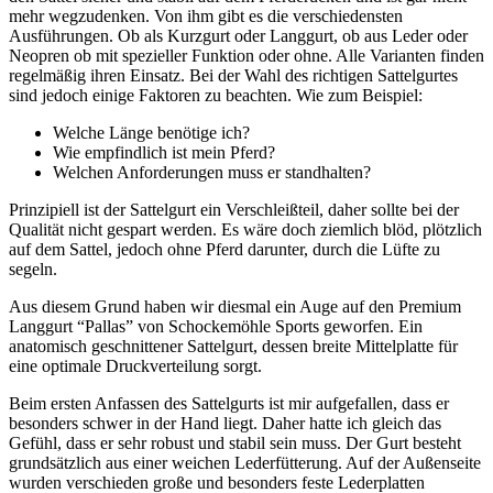
mehr wegzudenken. Von ihm gibt es die verschiedensten
Ausführungen. Ob als Kurzgurt oder Langgurt, ob aus Leder oder
Neopren ob mit spezieller Funktion oder ohne. Alle Varianten finden
regelmäßig ihren Einsatz. Bei der Wahl des richtigen Sattelgurtes
sind jedoch einige Faktoren zu beachten. Wie zum Beispiel:
Welche Länge benötige ich?
Wie empfindlich ist mein Pferd?
Welchen Anforderungen muss er standhalten?
Prinzipiell ist der Sattelgurt ein Verschleißteil, daher sollte bei der
Qualität nicht gespart werden. Es wäre doch ziemlich blöd, plötzlich
auf dem Sattel, jedoch ohne Pferd darunter, durch die Lüfte zu
segeln.
Aus diesem Grund haben wir diesmal ein Auge auf den Premium
Langgurt “Pallas” von Schockemöhle Sports geworfen. Ein
anatomisch geschnittener Sattelgurt, dessen breite Mittelplatte für
eine optimale Druckverteilung sorgt.
Beim ersten Anfassen des Sattelgurts ist mir aufgefallen, dass er
besonders schwer in der Hand liegt. Daher hatte ich gleich das
Gefühl, dass er sehr robust und stabil sein muss. Der Gurt besteht
grundsätzlich aus einer weichen Lederfütterung. Auf der Außenseite
wurden verschieden große und besonders feste Lederplatten