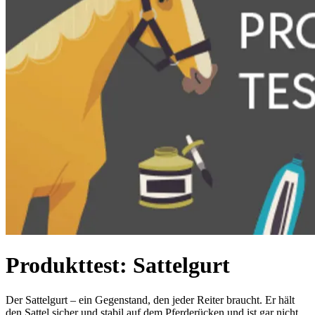
Produkttest: Sattelgurt
Der Sattelgurt – ein Gegenstand, den jeder Reiter braucht. Er hält
den Sattel sicher und stabil auf dem Pferderücken und ist gar nicht