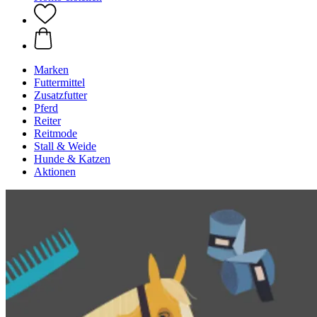
Marken
Futtermittel
Zusatzfutter
Pferd
Reiter
Reitmode
Stall & Weide
Hunde & Katzen
Aktionen