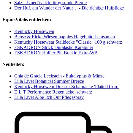
Salz – Unerlässlich für gesunde Pferde
Der Huf, ein Wunder der Natur… - Die richtige Hufpflege
EquusVitalis entdecken:
Kentucky Horsewear
Bense & Eicke Wiesen happies Hagebutte Leinsamen
Kentucky Horsewear Stalldecke "Classic" 100 g schwarz
ESKADRON Strick Duralastic Karabiner
ESKADRON Halfter Pin Buckle Extra-WB
Neuheiten:
Chia de Gracia Leckstein - Eukalyptus & Minze
Lilla Livet Botanical Summer Breeze
Kentucky Horsewear Dressur Schabracke 'Plaited Cord'
E·L·T Performance Regenjacke, schwarz
Lilla Livet Aloe Itch Out Pflegespray