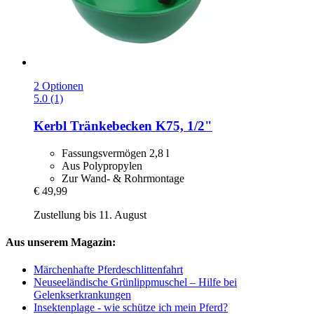
2 Optionen
5.0 (1)
Kerbl
Tränkebecken K75, 1/2"
Fassungsvermögen 2,8 l
Aus Polypropylen
Zur Wand- & Rohrmontage
€ 49,99
Zustellung bis 11. August
Aus unserem Magazin:
Märchenhafte Pferdeschlittenfahrt
Neuseeländische Grünlippmuschel – Hilfe bei
Gelenkserkrankungen
Insektenplage - wie schütze ich mein Pferd?