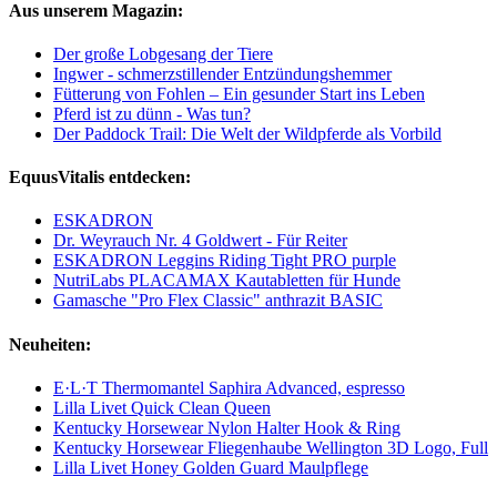
Aus unserem Magazin:
Der große Lobgesang der Tiere
Ingwer - schmerzstillender Entzündungshemmer
Fütterung von Fohlen – Ein gesunder Start ins Leben
Pferd ist zu dünn - Was tun?
Der Paddock Trail: Die Welt der Wildpferde als Vorbild
EquusVitalis entdecken:
ESKADRON
Dr. Weyrauch Nr. 4 Goldwert - Für Reiter
ESKADRON Leggins Riding Tight PRO purple
NutriLabs PLACAMAX Kautabletten für Hunde
Gamasche "Pro Flex Classic" anthrazit BASIC
Neuheiten:
E·L·T Thermomantel Saphira Advanced, espresso
Lilla Livet Quick Clean Queen
Kentucky Horsewear Nylon Halter Hook & Ring
Kentucky Horsewear Fliegenhaube Wellington 3D Logo, Full
Lilla Livet Honey Golden Guard Maulpflege