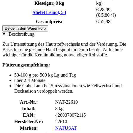
Kieselgur, 8 kg
kg)
€ 28,99
Stiefel Leinöl, 5 l
(€ 5,80 / l)
Gesamtpreis:
€ 55,98
Beide in den Warenkorb
Beschreibung
Zur Unterstützung des Hautstoffwechsels und der Verdauung. Die
Basis für eine gesunde Haut beginnt im Darm bei der Aufnahme
wichtiger für die Keratinbildung notwendiger Rohstoffe.
Fütterungsempfehlung:
50-100 g pro 500 kg Lg und Tag
über 2-4 Monate
Die Gabe kann bei Stresssituationen wie Fellwechsel und
Decksaison verdoppelt werden.
Art.-Nr.:
NAT-22610
Inhalt:
8 kg
EAN:
4260378072115
Hersteller-Nr.:
22610
Marken:
NATUSAT