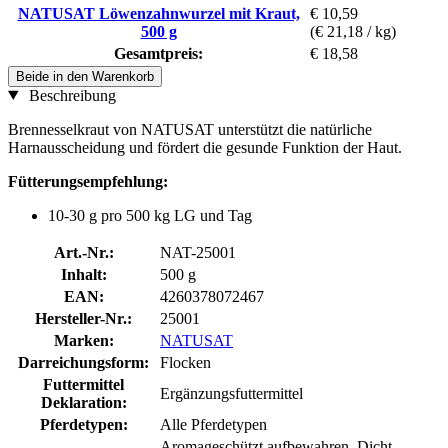
NATUSAT Löwenzahnwurzel mit Kraut,
€ 10,59
500 g
(€ 21,18 / kg)
Gesamtpreis:
€ 18,58
Beide in den Warenkorb
Beschreibung
Brennesselkraut von NATUSAT unterstützt die natürliche
Harnausscheidung und fördert die gesunde Funktion der Haut.
Fütterungsempfehlung:
10-30 g pro 500 kg LG und Tag
Art.-Nr.:
NAT-25001
Inhalt:
500 g
EAN:
4260378072467
Hersteller-Nr.:
25001
Marken:
NATUSAT
Darreichungsform:
Flocken
Futtermittel
Ergänzungsfuttermittel
Deklaration:
Pferdetypen:
Alle Pferdetypen
Aromageschützt aufbewahren, Dicht