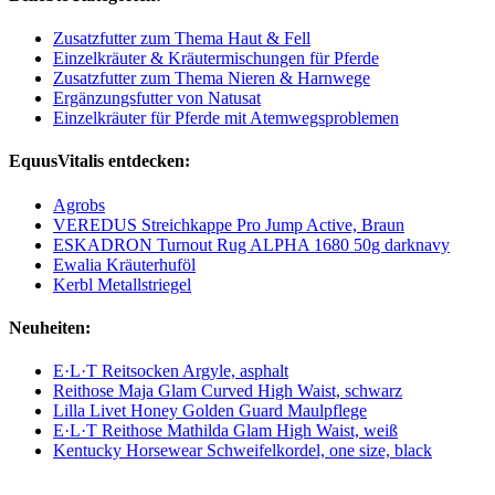
Zusatzfutter zum Thema Haut & Fell
Einzelkräuter & Kräutermischungen für Pferde
Zusatzfutter zum Thema Nieren & Harnwege
Ergänzungsfutter von Natusat
Einzelkräuter für Pferde mit Atemwegsproblemen
EquusVitalis entdecken:
Agrobs
VEREDUS Streichkappe Pro Jump Active, Braun
ESKADRON Turnout Rug ALPHA 1680 50g darknavy
Ewalia Kräuterhuföl
Kerbl Metallstriegel
Neuheiten:
E·L·T Reitsocken Argyle, asphalt
Reithose Maja Glam Curved High Waist, schwarz
Lilla Livet Honey Golden Guard Maulpflege
E·L·T Reithose Mathilda Glam High Waist, weiß
Kentucky Horsewear Schweifelkordel, one size, black