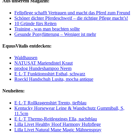
Aus unserem Magazin:
Fellpflege schafft Vertrauen und macht das Pferd zum Freund
Schöner dichter Pferdeschweif – die richtige Pflege macht’s!
10 Gründe fürs Reiten
Training - was man beachten sollte
Gesunde Ponyfütterung – Weniger ist mehr
EquusVitalis entdecken:
Waldhausen
NATUSAT Mariendistel Kraut
prodog Hundeshampoo Neem
E·L·T Funktionsshirt Esthal, schwarz
Roeckl Handschuh Lusita, mocha antique
Neuheiten:
E·L·T Rollkragenshirt Trento, tiefblau
Kentucky Horsewear Leine & Wandschutz Gummiball, S,
11.5cm
E·L·T Thermo-Reitleggings Ella, nachtblau
Lilla Livet Healthy Hoof Harmony Hufpflege
Lilla Livet Natural Mane Magic Mähnenspray