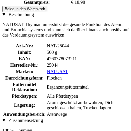
Gesamtpreis:
€ 18,98
Beide in den Warenkorb
Beschreibung
NATUSAT Thymian unterstützt die gesunde Funktion des Atem-
und Bronchialsystems und kann sich darüber hinaus auch positiv auf
das Verdauungssystem auswirken.
Art.-Nr.:
NAT-25044
Inhalt:
500 g
EAN:
4260378073211
Hersteller-Nr.:
25044
Marken:
NATUSAT
Darreichungsform:
Flocken
Futtermittel
Ergänzungsfuttermittel
Deklaration:
Pferdetypen:
Alle Pferdetypen
Aromageschützt aufbewahren, Dicht
Lagerung:
geschlossen halten, Trocken lagern
Anwendungsbereich:
Atemwege
Zusammensetzung
100 % Thymian