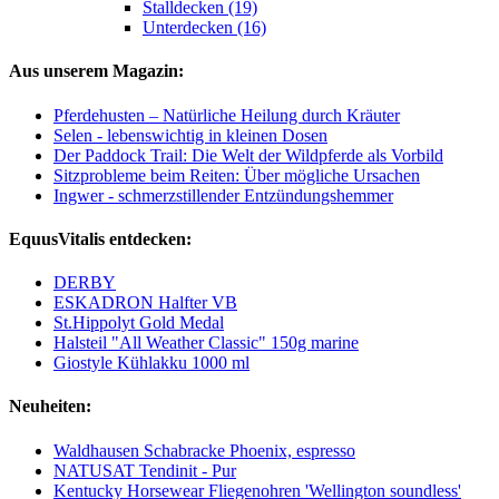
Stalldecken (19)
Unterdecken (16)
Aus unserem Magazin:
Pferdehusten – Natürliche Heilung durch Kräuter
Selen - lebenswichtig in kleinen Dosen
Der Paddock Trail: Die Welt der Wildpferde als Vorbild
Sitzprobleme beim Reiten: Über mögliche Ursachen
Ingwer - schmerzstillender Entzündungshemmer
EquusVitalis entdecken:
DERBY
ESKADRON Halfter VB
St.Hippolyt Gold Medal
Halsteil "All Weather Classic" 150g marine
Giostyle Kühlakku 1000 ml
Neuheiten:
Waldhausen Schabracke Phoenix, espresso
NATUSAT Tendinit - Pur
Kentucky Horsewear Fliegenohren 'Wellington soundless'