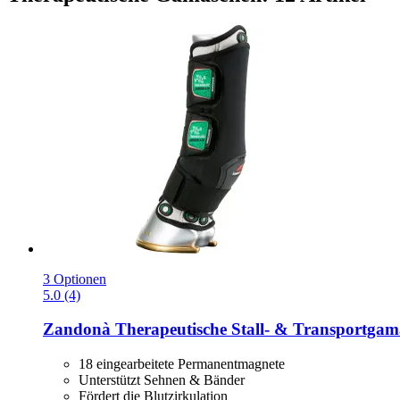
3 Optionen
5.0 (4)
Zandonà
Therapeutische Stall-​ & Transportga
18 eingearbeitete Permanentmagnete
Unterstützt Sehnen & Bänder
Fördert die Blutzirkulation